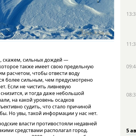
13:3
11:3
, скажем, сильных дождей —
09:4
 которое также имеет свою предельную
ким расчетом, чтобы отвести воду
ся более сильным, чем предусмотрено
ет. Е
сли не чистить ливневую
 снизится, и тогда даже небольшой
08:3
али, на какой уровень осадков
бъективно судить, что стало причиной
бы. Но увы, такой информации у нас нет.
родские власти противостояли недавней
акими средствами располагал город.
5 а