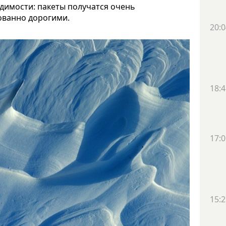
одимости: пакеты получатся очень
ованно дорогими.
20:0
18:4
17:0
15:2