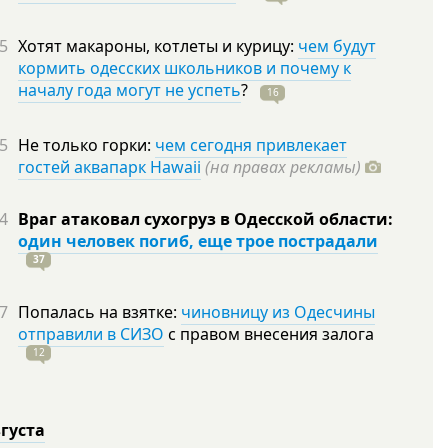
5
Хотят макароны, котлеты и курицу:
чем будут
кормить одесских школьников и почему к
началу года могут не успеть
?
16
5
Не только горки:
чем сегодня привлекает
гостей аквапарк Hawaii
(на правах рекламы)
4
Враг атаковал сухогруз в Одесской области:
один человек погиб, еще трое пострадали
37
7
Попалась на взятке:
чиновницу из Одесчины
отправили в СИЗО
с правом внесения залога
12
вгуста