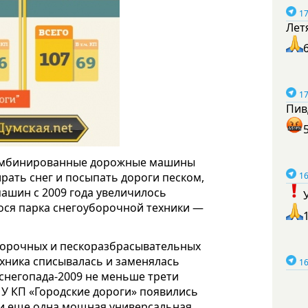
17
Лет
17
Пив
комбинированные дорожные машины
16
рать снег и посыпать дороги песком,
машин с 2009 года увеличилось
гося парка снегоуборочной техники —
уборочных и пескоразбрасывательных
ехника списывалась и заменялась
16
 снегопада-2009 не меньше трети
 У КП «Городские дороги» появились
 и еще одна мощная универсальная