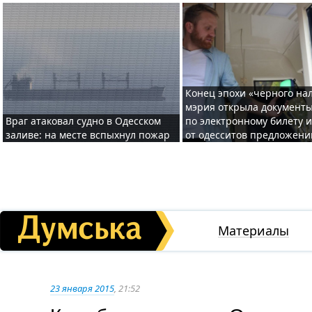
Конец эпохи «черного нал
мэрия открыла документ
Враг атаковал судно в Одесском
по электронному билету 
заливе: на месте вспыхнул пожар
от одесситов предложени
Материалы
23 января 2015
, 21:52