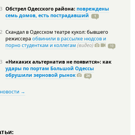
3
Обстрел Одесского района:
повреждены
семь домов, есть пострадавший
1
2
Скандал в Одесском театре кукол: бывшего
режиссера
обвинили в рассылке нюдсов и
порно студенткам и коллегам
(видео)
10
3
«Никаких альтернатив не появится»: как
удары по портам Большой Одессы
обрушили зерновой рынок
24
 новости →
атьи: