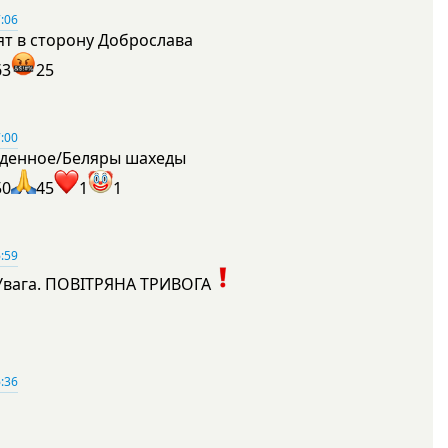
:06
ят в сторону Доброслава
63
25
:00
денное/Беляры шахеды
50
45
1
1
:59
Увага. ПОВІТРЯНА ТРИВОГА
1
:36