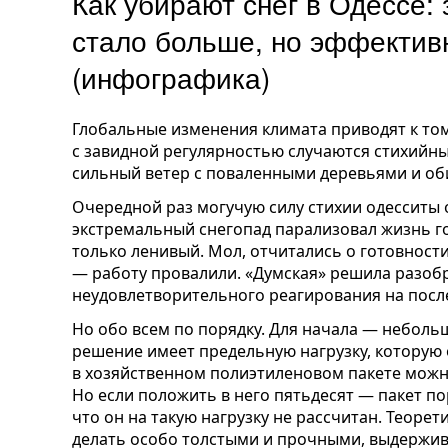
Как убирают снег в Одессе: 
стало больше, но эффектив
(инфографика)
Глобальные изменения климата приводят к тому
с завидной регулярностью случаются стихийны
сильный ветер с поваленными деревьями и об
Очередной раз могучую силу стихии одесситы 
экстремальный снегопад парализовал жизнь гор
только ленивый. Мол, отчитались о готовности 
— работу провалили. «Думская» решила разоб
неудовлетворительного реагирования на после
Но обо всем по порядку. Для начала — неболь
решение имеет предельную нагрузку, которую
в хозяйственном полиэтиленовом пакете можно
Но если положить в него пятьдесят — пакет по
что он на такую нагрузку не рассчитан. Теоре
делать особо толстыми и прочными, выдержив