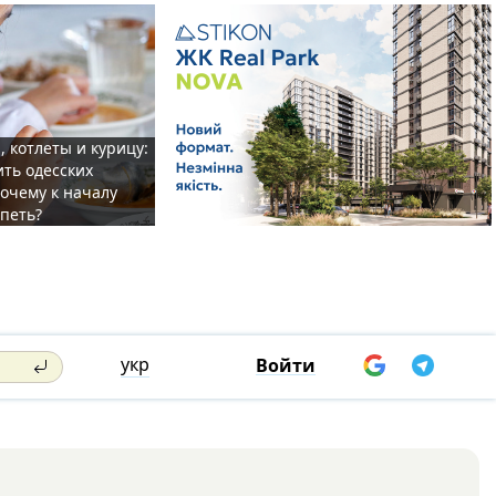
, котлеты и курицу:
ить одесских
очему к началу
спеть?
укр
Войти