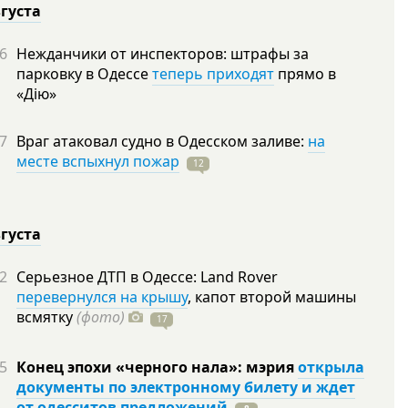
вгуста
6
Нежданчики от инспекторов: штрафы за
парковку в Одессе
теперь приходят
прямо в
«Дію»
7
Враг атаковал судно в Одесском заливе:
на
месте вспыхнул пожар
12
вгуста
2
Серьезное ДТП в Одессе: Land Rover
перевернулся на крышу
, капот второй машины
всмятку
(фото)
17
5
Конец эпохи «черного нала»: мэрия
открыла
документы по электронному билету и ждет
от одесситов предложений