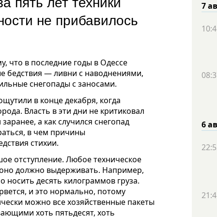
за пять лет техники
7 а
ности не прибавилось
10:4
, что в последние годы в Одессе
е бедствия — ливни с наводнениями,
08:3
ильные снегопады с заносами.
ощутили в конце декабря, когда
ода. Власть в эти дни не критиковал
заранее, а как случился снегопад
6 а
раться, в чем причины
дствия стихии.
22:5
шое отступление.
Любое техническое
 оно должно выдерживать. Например,
 носить десять килограммов груза.
рвется, и это нормально, потому
21:4
тически можно все хозяйственные пакеты
ающими хоть пятьдесят, хоть