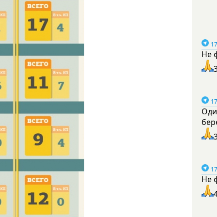
17
Не 
17
Оди
бер
17
Не 