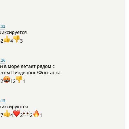
:32
фиксируется
32
4
3
:26
н в море летает рядом с
егом Пивденное/Фонтанка
32
12
1
:15
фиксируются
47
4
2
2
1