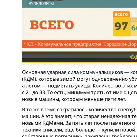
Основная ударная сила коммунальщиков — 
(КДМ), которые зимой могут одновременно уби
а летом — подметать улицы. Количество этих 
с 21 до 33. То есть, минимум треть от имеюще
новые машины, которым меньше пяти лет.
В то же время сократилось количество снего
машин. А это значит, что старая ненадежная т
новыми КДМами.
За пять лет после памятного
техники списали, еще больше — купили новой.
собственные погрузчики, закуплены грейдеры