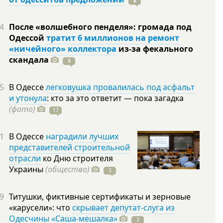
8
4
После «волшебного пенделя»: громада под
Одессой
тратит 6 миллионов на ремонт
«ничейного» коллектора
из-за фекального
скандала
3
5
В Одессе
легковушка провалилась под асфальт
и утонула
: кто за это ответит — пока загадка
(фото)
17
1
В Одессе
наградили лучших
представителей строительной
отрасли
ко Дню строителя
Украины
(общество)
3
9
Титушки, фиктивные сертификаты и зерновые
«карусели»: что
скрывает депутат-слуга из
Одесчины «Саша-мешалка»
3