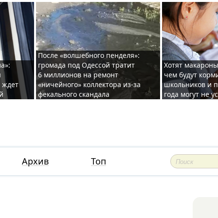
После «волшебного пенделя»:
а»:
громада под Одессой тратит
Хотят макароны
ы
6 миллионов на ремонт
чем будут корм
и ждет
«ничейного» коллектора из-за
школьников и п
й
фекального скандала
года могут не у
Архив
Топ