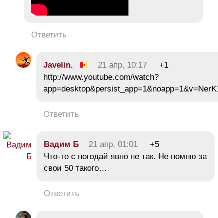
Ответить
Javelin.
21 апр, 10:17
+1
http://www.youtube.com/watch?
app=desktop&persist_app=1&noapp=1&v=NerK
Ответить
Вадим Б
21 апр, 01:01
+5
Что-то с погодай явно не так. Не помню за
свои 50 такого…
Ответить