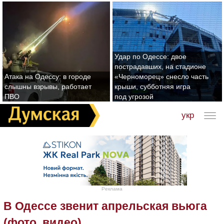
Удар по Одессе: двое
пострадавших, на стадионе
Атака на Одессу: в городе
«Черноморец» снесло часть
слышны взрывы, работает
крыши, субботняя игра
ПВО
под угрозой
укр
Реклама
В Одессе звенит апрельская вьюга
(фото, видео)