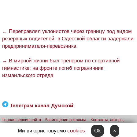
← Переправлял уклонистов через границу под видом
резервных водителей: в Одесской области задержали
предпринимателя-перевозчика
→ В мирной жизни был тренером по спортивной
гимнастике: на фронте погиб пограничник
измаильского отряда
Телеграм канал Думской
:
Полная версия сайта
Размещение рекламы
Контакты, авторы,
редакция
Telegram-канал
Приложение:
iPhone
Android
Ми використовуємо
cookies
Ok
×
Прислать фото через telegram
Patreon