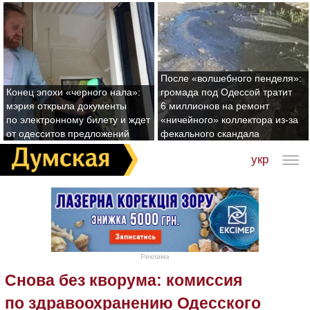
После «волшебного пенделя»:
Конец эпохи «черного нала»:
громада под Одессой тратит
мэрия открыла документы
6 миллионов на ремонт
по электронному билету и ждет
«ничейного» коллектора из-за
от одесситов предложений
фекального скандала
укр
Реклама
Снова без кворума: комиссия
по здравоохранению Одесского