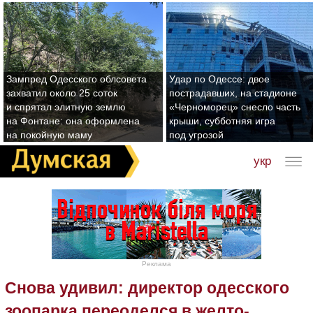
Зампред Одесского облсовета
Удар по Одессе: двое
захватил около 25 соток
пострадавших, на стадионе
и спрятал элитную землю
«Черноморец» снесло часть
на Фонтане: она оформлена
крыши, субботняя игра
на покойную маму
под угрозой
укр
Реклама
Снова удивил: директор одесского
зоопарка переоделся в желто-