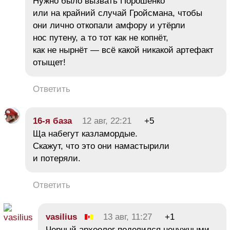
Нужно было вызвать Порошенко
или на крайний случай Гройсмана, чтобы
они лично откопали амфору и утёрли
нос путену, а то тот как не копнёт,
как не нырнёт ― всё какой никакой артефакт
отыщет!
Ответить
16-я база
12 авг, 22:21
+5
Ща набегут казламордые.
Скажут, что это они намастырили
и потеряли.
Ответить
vasilius
13 авг, 11:27
+1
Черный археолог поделился ненужными