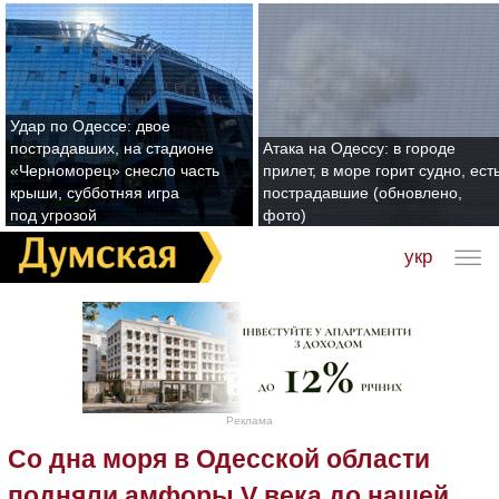
Удар по Одессе: двое
пострадавших, на стадионе
Атака на Одессу: в городе
«Черноморец» снесло часть
прилет, в море горит судно, ест
крыши, субботняя игра
пострадавшие (обновлено,
под угрозой
фото)
укр
Реклама
Со дна моря в Одесской области
подняли амфоры V века до нашей