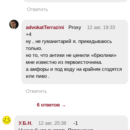
Ответить
advokatTerrazini
Proxy
12 авг, 19:33
+4
ну , не гуманитарий я. прикидываюсь
только.
но то, что антики не ценили «брюлики»
мне известно из первоисточника.
а амфоры и под воду на крайняк сгодятся
или пиво .
Ответить
6 ответов →
У.Б.Н.
12 авг, 20:38
-1