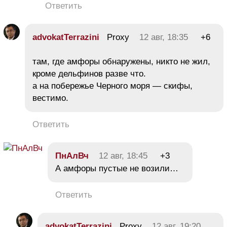
Ответить
advokatTerrazini
Proxy
12 авг, 18:35
+6
там, где амфоры обнаружены, никто не жил,
кроме дельфинов разве что.
а на побережье Черного моря — скифы,
вестимо.
Ответить
ПнАлВч
12 авг, 18:45
+3
А амфоры пустые не возили…
Ответить
advokatTerrazini
Proxy
12 авг, 19:20