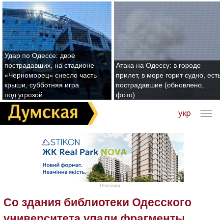
Удар по Одессе: двое
пострадавших, на стадионе
Атака на Одессу: в городе
«Черноморец» снесло часть
прилет, в море горит судно, ест
крыши, субботняя игра
пострадавшие (обновлено,
под угрозой
фото)
укр
Реклама
Со здания библиотеки Одесского
университета упали фрагменты