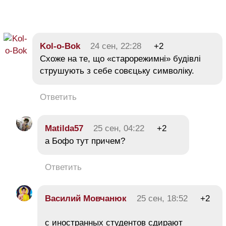
Kol-o-Bok
24 сен, 22:28
+2
Схоже на те, що «старорежимні» будівлі
струшують з себе совєцьку символіку.
Ответить
Matilda57
25 сен, 04:22
+2
а Бофо тут причем?
Ответить
Василий Мовчанюк
25 сен, 18:52
+2
с иностранных студентов сдирают