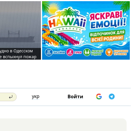
судно в Одесском
те вспыхнул пожар
укр
Войти