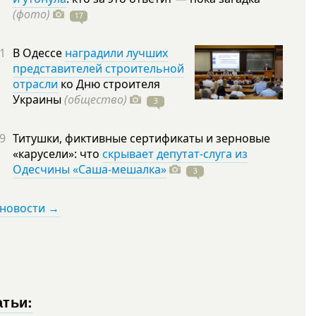
(фото)
17
1
В Одессе
наградили лучших
представителей строительной
отрасли
ко Дню строителя
Украины
(общество)
3
9
Титушки, фиктивные сертификаты и зерновые
«карусели»: что
скрывает депутат-слуга из
Одесчины «Саша-мешалка»
3
 новости →
атьи: