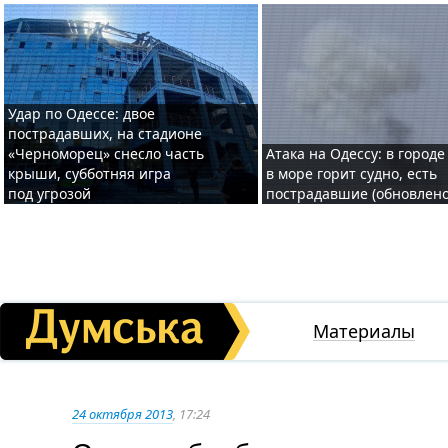
Удар по Одессе: двое
пострадавших, на стадионе
«Черноморец» снесло часть
Атака на Одессу: в городе
крыши, субботняя игра
в море горит судно, есть
под угрозой
пострадавшие (обновлено
Материалы
24 октября 2013
, 17:24