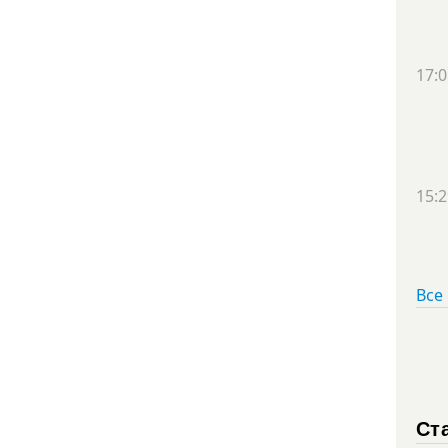
17:0
15:2
Все
Ст