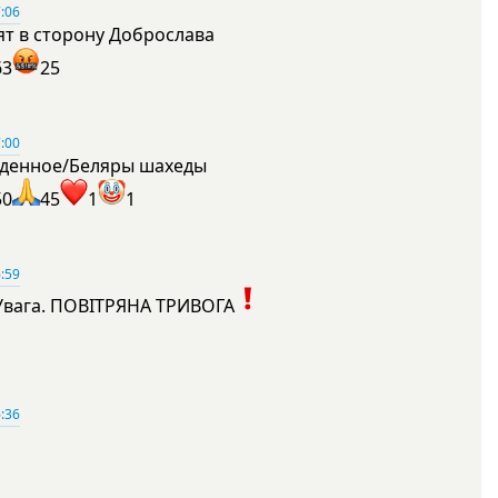
:06
ят в сторону Доброслава
63
25
:00
денное/Беляры шахеды
50
45
1
1
:59
Увага. ПОВІТРЯНА ТРИВОГА
1
:36