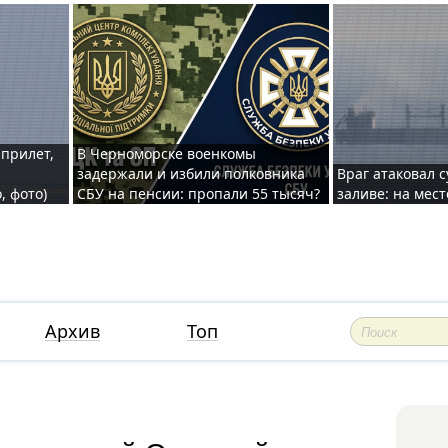
 прилет,
В Черноморске военкомы
задержали и избили полковника
Враг атаковал 
, фото)
СБУ на пенсии: пропали 55 тысяч?
заливе: на мес
Архив
Топ