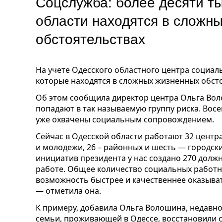
Соцслужба: более десяти т
области находятся в сложн
обстоятельствах
На учете Одесского областного центра социаль
которые находятся в сложных жизненных обсто
Об этом сообщила директор центра Ольга Воло
попадают в так называемую группу риска. Восе
уже охвачены социальным сопровождением.
Сейчас в Одесской области работают 32 центр
и молодежи, 26 – районных и шесть — городск
инициатив президента у нас создано 270 долж
работе. Общее количество социальных работник
возможность быстрее и качественнее оказыва
— отметила она.
К примеру, добавила Ольга Волошина, недавн
семьи, проживающей в Одессе, восстановили 