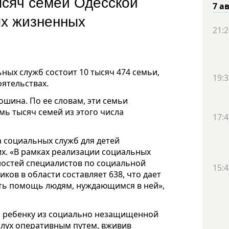
ысяч семей Одесской
7 а
ых жизненных
21:2
ных служб состоит 10 тысяч 474 семьи,
19:3
ятельствах.
шина. По ее словам, эти семьи
мь тысяч семей из этого числа
17:4
а социальных служб для детей
их. «В рамках реализации социальных
ностей специалистов по социальной
15:4
ов в области составляет 638, что дает
ть помощь людям, нуждающимся в ней»,
о ребенку из социально незащищенной
слух оперативным путем, вживив