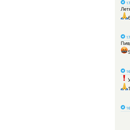
17
Лет
17
Пив
16
16