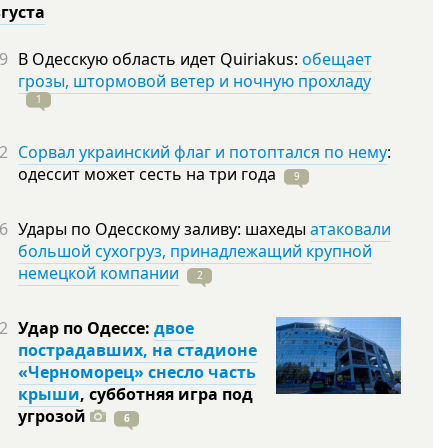
вгуста
9
В Одесскую область идет Quiriakus:
обещает
грозы, штормовой ветер и ночную прохладу
1
2
Сорвал украинский флаг и потоптался по нему
:
одессит может сесть на три
года
9
6
Удары по Одесскому заливу: шахеды
атаковали
большой сухогруз, принадлежащий крупной
немецкой компании
2
2
Удар по Одессе:
двое
пострадавших, на стадионе
«Черноморец» снесло часть
крыши
, субботняя игра под
угрозой
6