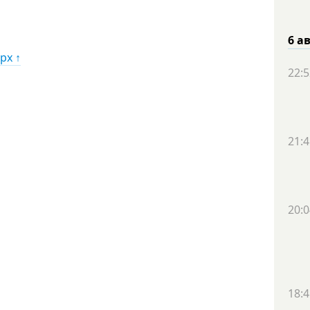
6 а
рх ↑
22:5
21:4
20:0
18:4