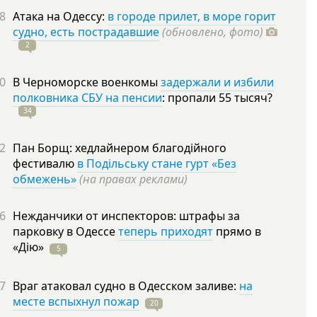
8
Атака на Одессу:
в городе прилет, в море горит
судно, есть пострадавшие
(обновлено, фото)
2
0
В Черноморске военкомы
задержали и избили
полковника СБУ на пенсии
: пропали 55
тысяч?
34
2
Пан Борщ: хедлайнером благодійного
фестивалю
в Подільську стане гурт «Без
обмежень»
(на правах реклами)
6
Нежданчики от инспекторов: штрафы за
парковку в Одессе
теперь приходят
прямо в
«Дію»
5
7
Враг атаковал судно в Одесском заливе:
на
месте вспыхнул пожар
20