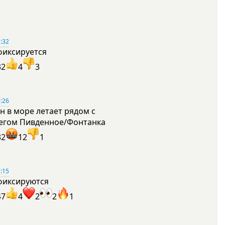
:32
фиксируется
32
4
3
:26
н в море летает рядом с
егом Пивденное/Фонтанка
32
12
1
:15
фиксируются
47
4
2
2
1