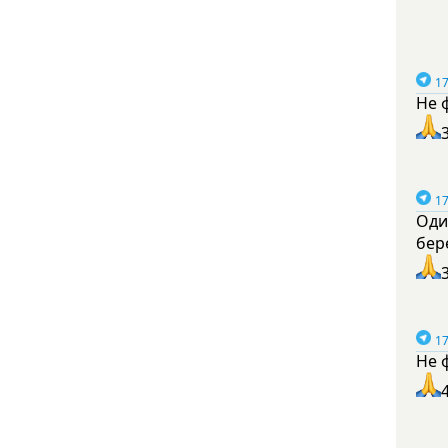
17
Не 
17
Оди
бер
17
Не 