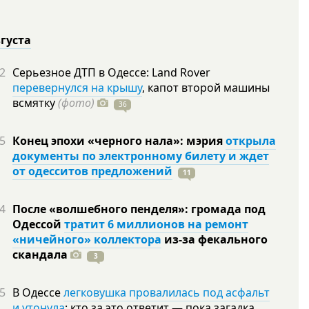
вгуста
2
Серьезное ДТП в Одессе: Land Rover
перевернулся на крышу
, капот второй машины
всмятку
(фото)
36
5
Конец эпохи «черного нала»: мэрия
открыла
документы по электронному билету и ждет
от одесситов предложений
11
4
После «волшебного пенделя»: громада под
Одессой
тратит 6 миллионов на ремонт
«ничейного» коллектора
из-за фекального
скандала
3
5
В Одессе
легковушка провалилась под асфальт
и утонула
: кто за это ответит — пока загадка