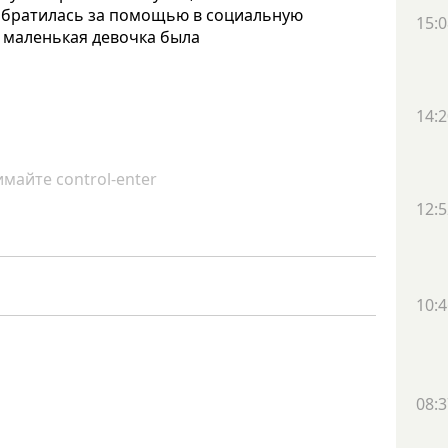
 обратилась за помощью в социальную
15:0
а маленькая девочка была
14:2
майте control-enter
12:5
10:4
08:3