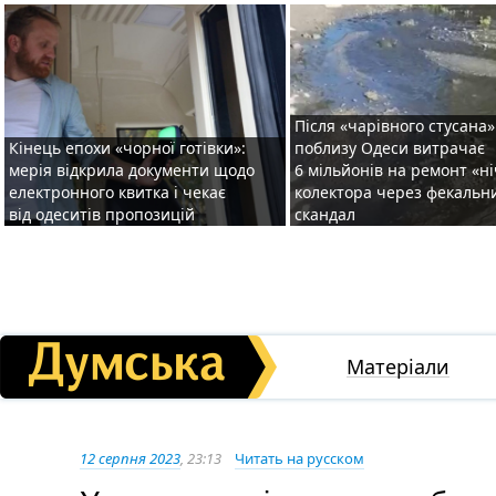
Після «чарівного стусана»
Кінець епохи «чорної готівки»:
поблизу Одеси витрачає
мерія відкрила документи щодо
6 мільйонів на ремонт «н
електронного квитка і чекає
колектора через фекальн
від одеситів пропозицій
скандал
Матеріали
12 серпня 2023
, 23:13
Читать на русском