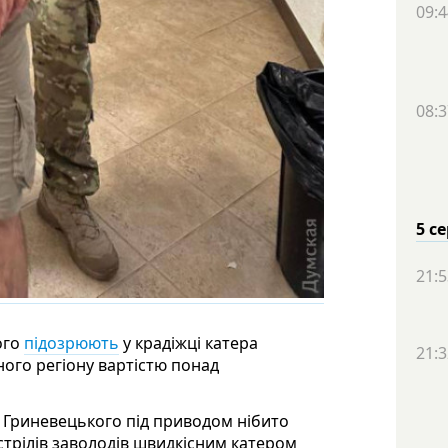
09:4
08:3
5 с
21:5
ого
підозрюють
у крадіжці катера
21:3
ного регіону вартістю понад
я Гриневецького під приводом нібито
трілів заволодів швидкісним катером