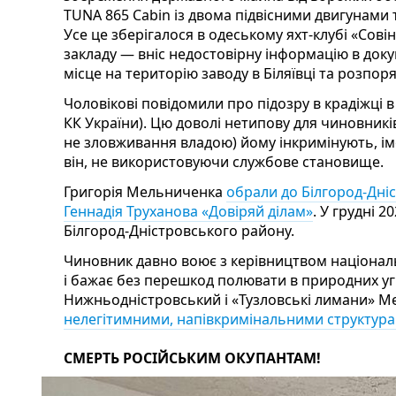
TUNA 865 Cabin із двома підвісними двигунами
Усе це зберігалося в одеському яхт-клубі «Сов
закладу — вніс недостовірну інформацію в доку
місце на територію заводу в Біляївці та розпор
Чоловікові повідомили про підозру в крадіжці в
КК України). Цю доволі нетипову для чиновникі
не зловживання владою) йому інкримінують, ім
він, не використовуючи службове становище.
Григорія Мельниченка
обрали до Білгород-Дніс
Геннадія Труханова «Довіряй ділам»
. У грудні 
Білгород-Дністровського району.
Чиновник давно воює з керівництвом національ
і бажає без перешкод полювати в природних уг
Нижньодністровський і «Тузловські лимани» 
нелегітимними, напівкримінальними структур
СМЕРТЬ РОСІЙСЬКИМ ОКУПАНТАМ!