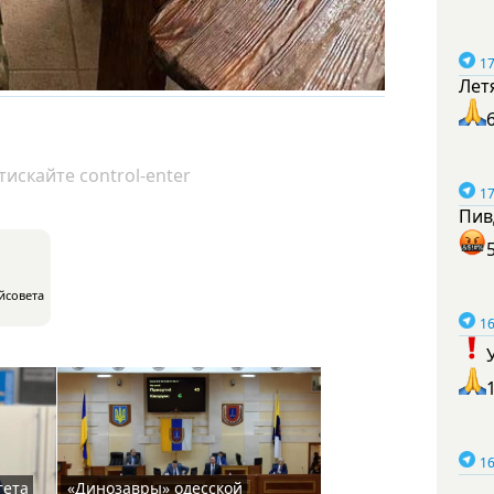
17
Лет
искайте control-enter
17
Пив
йсовета
16
16
тета
«Динозавры» одесской