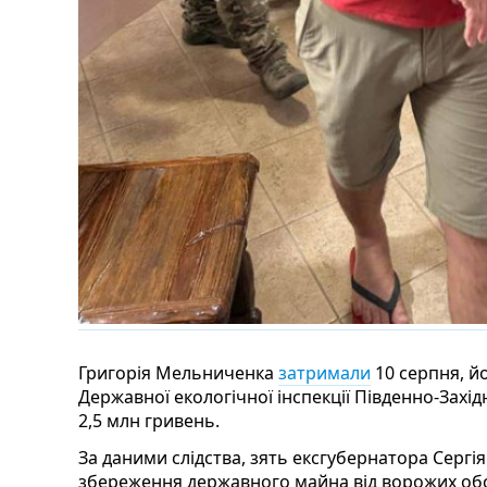
Григорія Мельниченка
затримали
10 серпня, й
Державної екологічної інспекції Південно-Захід
2,5 млн гривень.
За даними слідства, зять ексгубернатора Сергі
збереження державного майна від ворожих обс