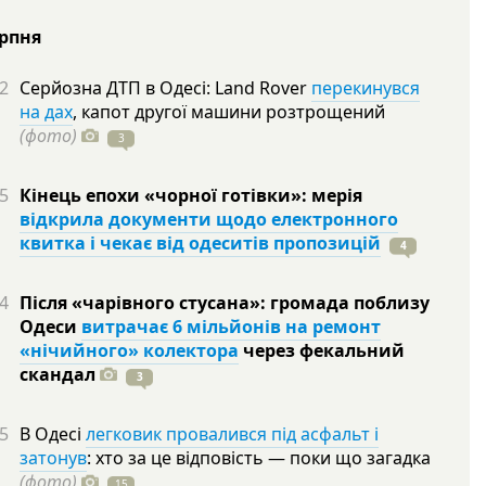
ерпня
2
Серйозна ДТП в Одесі: Land Rover
перекинувся
на дах
, капот другої машини розтрощений
(фото)
3
5
Кінець епохи «чорної готівки»: мерія
відкрила документи щодо електронного
квитка і чекає від одеситів пропозицій
4
4
Після «чарівного стусана»: громада поблизу
Одеси
витрачає 6 мільйонів на ремонт
«нічийного» колектора
через фекальний
скандал
3
5
В Одесі
легковик провалився під асфальт і
затонув
: хто за це відповість — поки що загадка
(фото)
15