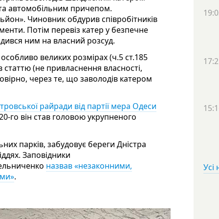
 та автомобільним причепом.
19:0
іньйон». Чиновник обдурив співробітників
менти. Потім перевіз катер у безпечне
ядився ним на власний розсуд.
 особливо великих розмірах (ч.5 ст.185
17:2
в статтю (не привласнення власності,
овірно, через те, що заволодів катером
тровської райради від партії мера Одеси
15:1
2020-го він став головою укрупненого
них парків, забудовує береги Дністра
іддях. Заповідники
Мельниченко
назвав «незаконними,
Усі
ами»
.