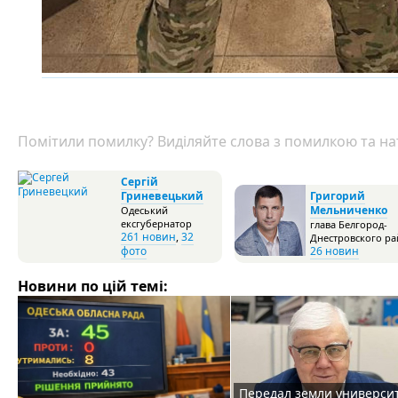
Помітили помилку? Виділяйте слова з помилкою та нат
Сергій
Гриневецький
Григорий
Мельниченко
Одеський
ексгубернатор
глава Белгород-
261 новин
,
32
Днестровского ра
фото
26 новин
Новини по цій темі:
Передал земли универси