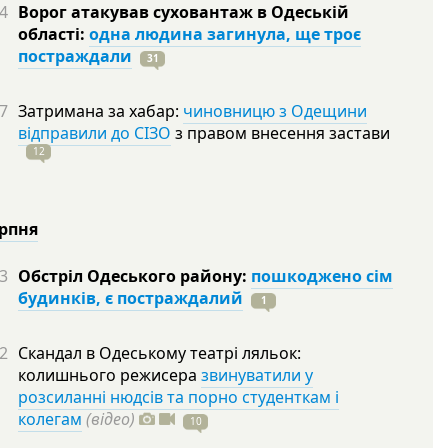
4
Ворог атакував суховантаж в Одеській
області:
одна людина загинула, ще троє
постраждали
31
7
Затримана за хабар:
чиновницю з Одещини
відправили до СІЗО
з правом внесення застави
12
ерпня
3
Обстріл Одеського району:
пошкоджено сім
будинків, є постраждалий
1
2
Скандал в Одеському театрі ляльок:
колишнього режисера
звинуватили у
розсиланні нюдсів та порно студенткам і
колегам
(відео)
10