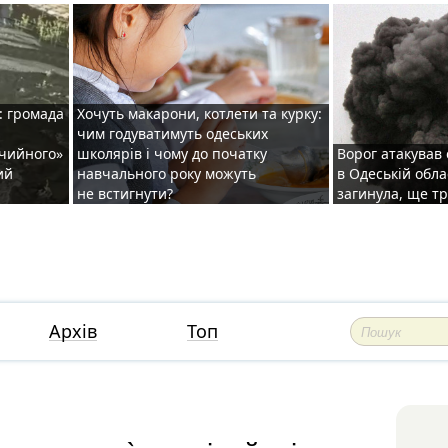
: громада
Хочуть макарони, котлети та курку:
чим годуватимуть одеських
ічийного»
школярів і чому до початку
Ворог атакував
ий
навчального року можуть
в Одеській обла
не встигнути?
загинула, ще т
Архів
Топ