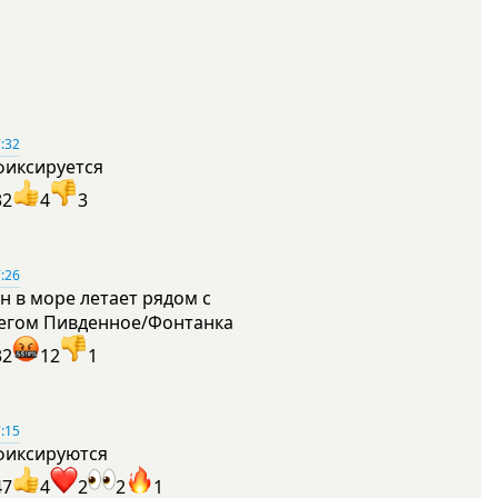
:32
фиксируется
32
4
3
:26
н в море летает рядом с
егом Пивденное/Фонтанка
32
12
1
:15
фиксируются
47
4
2
2
1