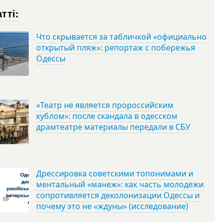
тті:
Что скрывается за табличкой «официально
открытый пляж»: репортаж с побережья
Одессы
«Театр не является пророссийским
кублом»: после скандала в одесском
драмтеатре материалы передали в СБУ
Дрессировка советскими топонимами и
ментальный «манеж»: как часть молодежи
сопротивляется деколонизации Одессы и
почему это не «ждуны» (исследование)