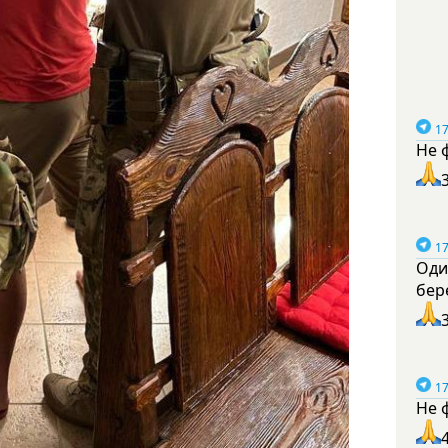
17
Не 
17
Оди
бер
17
Не 