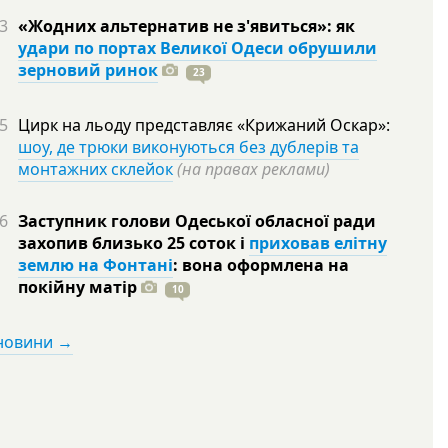
3
«Жодних альтернатив не з'явиться»: як
удари по портах Великої Одеси обрушили
зерновий ринок
23
5
Цирк на льоду представляє «Крижаний Оскар»:
шоу, де трюки виконуються без дублерів та
монтажних склейок
(на правах реклами)
6
Заступник голови Одеської обласної ради
захопив близько 25 соток і
приховав елітну
землю на Фонтані
: вона оформлена на
покійну
матір
10
 новини →