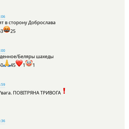
:06
ят в сторону Доброслава
63
25
:00
денное/Беляры шахеды
50
45
1
1
:59
Увага. ПОВІТРЯНА ТРИВОГА
1
:36