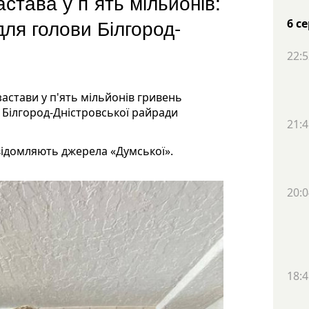
става у п`ять мільйонів:
для голови Білгород-
6 с
22:5
астави у п'ять мільйонів гривень
 Білгород-Дністровської райради
21:4
овідомляють джерела «Думської».
20:0
18:4