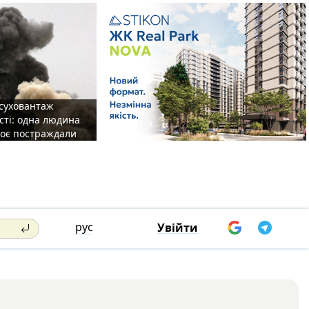
 суховантаж
сті: одна людина
роє постраждали
рус
Увійти