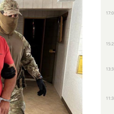
17:0
15:2
13:3
11:3