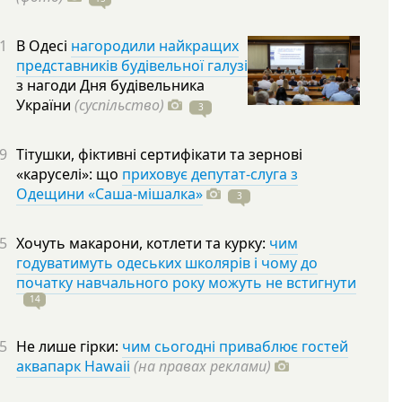
1
В Одесі
нагородили найкращих
представників будівельної галузі
з нагоди Дня будівельника
України
(суспільство)
3
9
Тітушки, фіктивні сертифікати та зернові
«каруселі»: що
приховує депутат-слуга з
Одещини «Саша-мішалка»
3
5
Хочуть макарони, котлети та курку:
чим
годуватимуть одеських школярів і чому до
початку навчального року можуть не встигнути
14
5
Не лише гірки:
чим сьогодні приваблює гостей
аквапарк Hawaii
(на правах реклами)