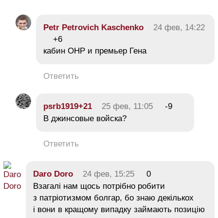
Petr Petrovich Kaschenko
24 фев, 14:22
+6
кабин ОНР и премьер Гена
Ответить
psrb1919+21
25 фев, 11:05
-9
В джинсовые войска?
Ответить
Daro Doro
24 фев, 15:25
0
Взагалі нам щось потрібно робити
з патріотизмом болгар, бо знаю декількох
і вони в кращому випадку займають позицію