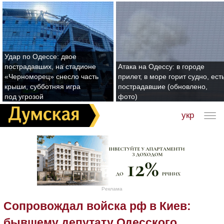
Удар по Одессе: двое
пострадавших, на стадионе
Атака на Одессу: в городе
«Черноморец» снесло часть
прилет, в море горит судно, ест
крыши, субботняя игра
пострадавшие (обновлено,
под угрозой
фото)
укр
Реклама
Сопровождал войска рф в Киев:
бывшему депутату Одесского