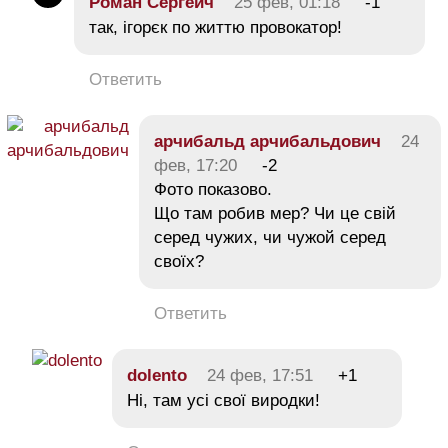
Роман Сергеич
25 фев, 01:18
-1
так, ігорєк по життю провокатор!
Ответить
арчибальд арчибальдович
24
фев, 17:20
-2
Фото показово.
Що там робив мер? Чи це свій
серед чужих, чи чужой серед
своїх?
Ответить
dolento
24 фев, 17:51
+1
Ні, там усі свої виродки!