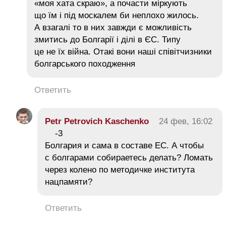
«моя хата скраю», а почасти міркують
що їм і під москалем би неплохо жилось.
А взагалі то в них завжди є можливість
змитись до Болгарії і ділі в ЄС. Типу
це не їх війна. Отакі вони наші співітчизники
болгарського походження
Ответить
Petr Petrovich Kaschenko
24 фев, 16:02
-3
Болгария и сама в составе ЕС. А чтобы
с болгарами собираетесь делать? Ломать
через колено по методичке института
нацпамяти?
Ответить