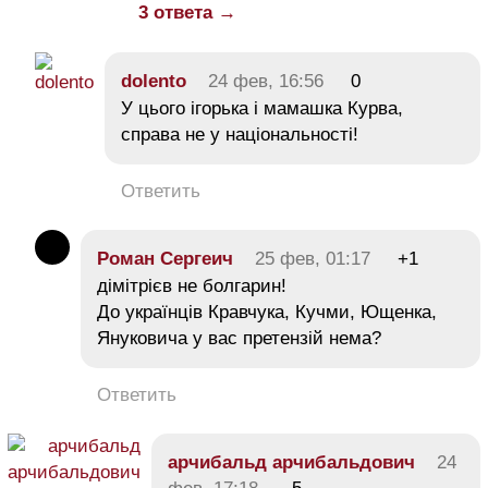
3 ответа →
dolento
24 фев, 16:56
0
У цього ігорька і мамашка Курва,
справа не у національності!
Ответить
Роман Сергеич
25 фев, 01:17
+1
дімітрієв не болгарин!
До українців Кравчука, Кучми, Ющенка,
Януковича у вас претензій нема?
Ответить
арчибальд арчибальдович
24