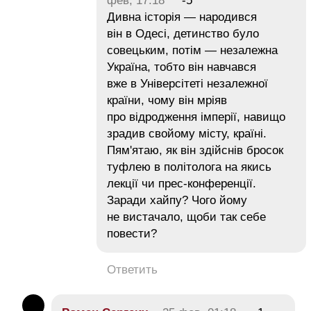
фев, 17:18
-5
Дивна історія — народився
він в Одесі, детинство було
совецьким, потім — незалежна
Україна, тобто він навчався
вже в Універсітеті незалежної
країни, чому він мріяв
про відродження імперії, навищо
зрадив свойому місту, країні.
Пям'ятаю, як він здійснів бросок
туфлею в політолога на якись
лекції чи прес-конференції.
Заради хайпу? Чого йому
не вистачало, щоби так себе
повести?
Ответить