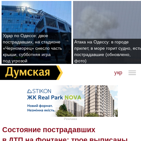
Удар по Одессе: двое
пострадавших, на стадионе
Атака на Одессу: в городе
«Черноморец» снесло часть
прилет, в море горит судно, ест
крыши, субботняя игра
пострадавшие (обновлено,
под угрозой
фото)
укр
Реклама
Состояние пострадавших
в ДТП на Фонтане: трое выписаны,