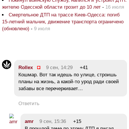
Покинул воинскую службу, напился и устроил ДТП:
жителю Одесской области грозит до 10 лет
-
16 июля
Смертельное ДТП на трассе Киев-Одесса: погиб
15-летний мальчик, движение транспорта ограничено
(обновлено)
-
9 июля
Rollex
9 сен, 14:29
+41
Кошмар. Вот так идешь по улице, строишь
планы на жизнь, а какой-то урод ради своей
забавы все перечеркивает…
Ответить
amr
9 сен, 15:36
+15
В прошлой теме по этому ДТП я писал,