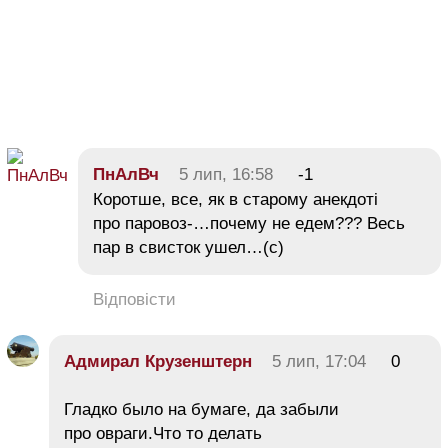
ПнАлВч
5 лип, 16:58
-1
Коротше, все, як в старому анекдоті
про паровоз-…почему не едем??? Весь
пар в свисток ушел…(с)
Відповісти
Адмирал Крузенштерн
5 лип, 17:04
0
Гладко было на бумаге, да забыли
про овраги.Что то делать