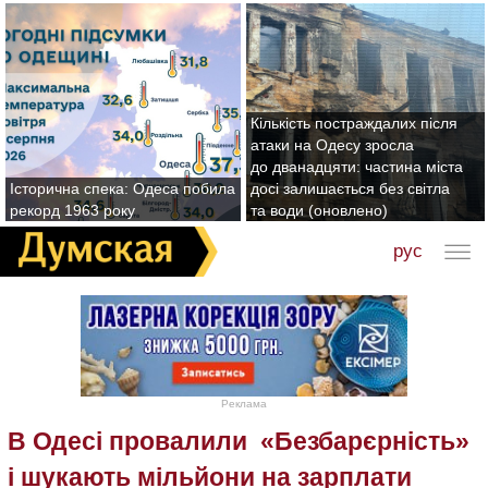
Кількість постраждалих після
атаки на Одесу зросла
до дванадцяти: частина міста
Історична спека: Одеса побила
досі залишається без світла
рекорд 1963 року
та води (оновлено)
рус
Реклама
В Одесі провалили «Безбарєрність»
і шукають мільйони на зарплати