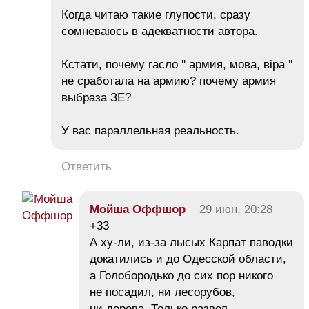
Когда читаю такие глупости, сразу
сомневаюсь в адекватности автора.
Кстати, почему гасло '' армия, мова, вiра ''
не сработала на армию? почему армия
выбраза ЗЕ?
У вас параллельная реальность.
Ответить
Мойша Оффшор
29 июн, 20:28
+33
А ху-ли, из-за лысых Карпат паводки
докатились и до Одесской области,
а Голобородько до сих пор никого
не посадил, ни лесорубов,
ни дерева. Только развел