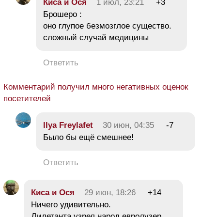
Киса и Ося
1 июл, 23:21
+3
Брошеро :
оно глупое безмозглое существо.
сложный случай медицины
Ответить
Комментарий получил много негативных оценок
посетителей
Ilya Freylafet
30 июн, 04:35
-7
Было бы ещё смешнее!
Ответить
Киса и Ося
29 июн, 18:26
+14
Ничего удивительно.
Дилетанта узрел народ евролузер.