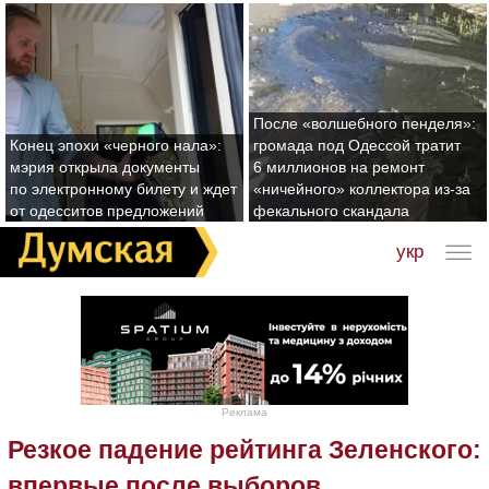
После «волшебного пенделя»:
Конец эпохи «черного нала»:
громада под Одессой тратит
мэрия открыла документы
6 миллионов на ремонт
по электронному билету и ждет
«ничейного» коллектора из-за
от одесситов предложений
фекального скандала
укр
Реклама
Резкое падение рейтинга Зеленского:
впервые после выборов