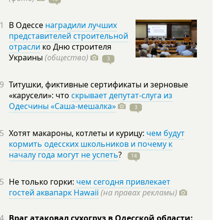
1
В Одессе
наградили лучших
представителей строительной
отрасли
ко Дню строителя
Украины
(общество)
3
9
Титушки, фиктивные сертификаты и зерновые
«карусели»: что
скрывает депутат-слуга из
Одесчины «Саша-мешалка»
3
5
Хотят макароны, котлеты и курицу:
чем будут
кормить одесских школьников и почему к
началу года могут не успеть
?
14
5
Не только горки:
чем сегодня привлекает
гостей аквапарк Hawaii
(на правах рекламы)
4
Враг атаковал сухогруз в Одесской области: