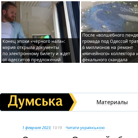
После «волшебного пенде
Конец эпохи «черного нала»:
громада под Одессой тра
мэрия открыла документы
6 миллионов на ремонт
по электронному билету и ждет
«ничейного» коллектора и
от одесситов предложений
фекального скандала
Материалы
1 февраля 2023
, 13:19
Читати українською