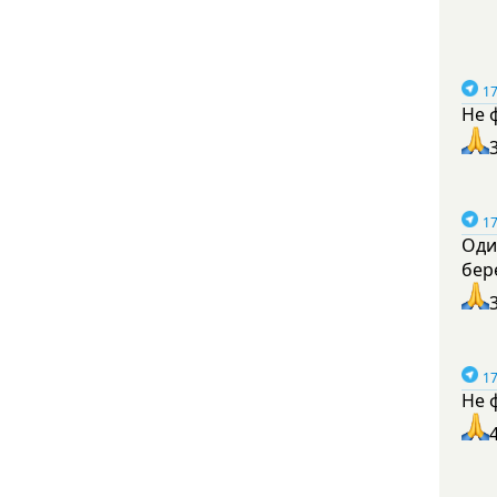
17
Не 
17
Оди
бер
17
Не 