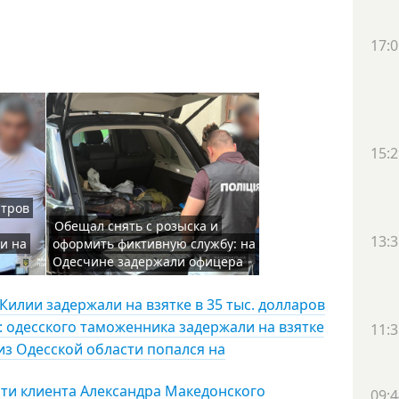
17:0
15:2
итров
Обещал снять с розыска и
13:3
и на
оформить фиктивную службу: на
Одесчине задержали офицера
Килии задержали на взятке в 35 тыс. долларов
: одесского таможенника задержали на взятке
11:3
 из Одесской области попался на
сти клиента Александра Македонского
09:4