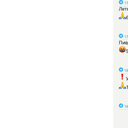
17
Лет
17
Пив
16
16