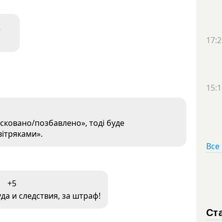
2
17:2
15:1
сковано/позбавлено», тоді буде
вітряками».
Все
+5
уда и следствия, за штраф!
Ст