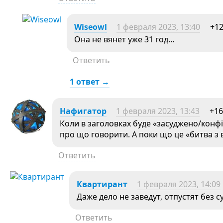
Wiseowl
1 февраля 2023, 13:40
+1
Она не вянет уже 31 год…
Ответить
1 ответ →
Нафигатор
1 февраля 2023, 13:43
+16
Коли в заголовках буде «засуджено/конфі
про що говорити. А поки що це «битва з 
Ответить
Квартирант
1 февраля 2023, 14:09
Даже дело не заведут, отпустят без с
Ответить