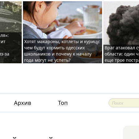
ля»:
тит
Хотят макароны, котлеты и курицу:
чем будут кормить одесских
Враг атаковал с
з-за
школьников и почему к началу
области: один ч
года могут не успеть?
еще трое постр
Архив
Топ