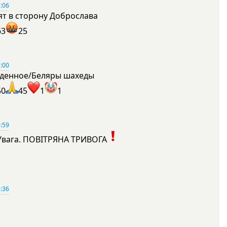
:06
ят в сторону Доброслава
63
25
:00
денное/Беляры шахеды
50
45
1
1
:59
Увага. ПОВІТРЯНА ТРИВОГА
1
:36