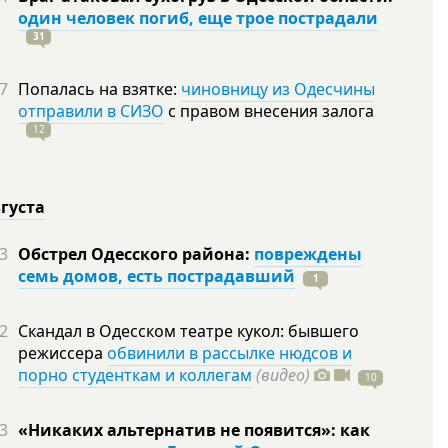
один человек погиб, еще трое пострадали
31
7
Попалась на взятке:
чиновницу из Одесчины
отправили в СИЗО
с правом внесения залога
12
вгуста
3
Обстрел Одесского района:
повреждены
семь домов, есть пострадавший
1
2
Скандал в Одесском театре кукол: бывшего
режиссера
обвинили в рассылке нюдсов и
порно студенткам и коллегам
(видео)
10
3
«Никаких альтернатив не появится»: как