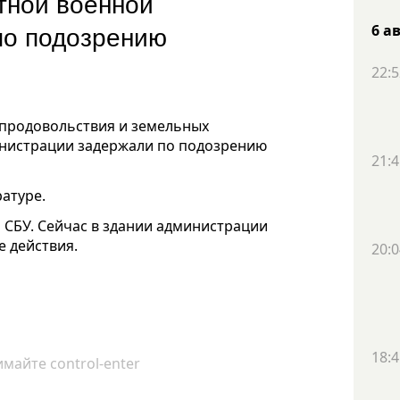
тной военной
по подозрению
6 а
22:5
 продовольствия и земельных
нистрации задержали по подозрению
21:4
атуре.
 СБУ. Сейчас в здании администрации
 действия.
20:0
18:4
майте control-enter