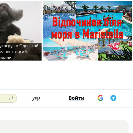
ухогруз в Одесской
еловек погиб,
адали
укр
Войти