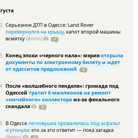
вгуста
2
Серьезное ДТП в Одессе: Land Rover
перевернулся на крышу
, капот второй машины
всмятку
(фото)
4
5
Конец эпохи «черного нала»: мэрия
открыла
документы по электронному билету и ждет
от одесситов предложений
4
4
После «волшебного пенделя»: громада под
Одессой
тратит 6 миллионов на ремонт
«ничейного» коллектора
из-за фекального
скандала
3
5
В Одессе
легковушка провалилась под асфальт
и утонула
: кто за это ответит — пока загадка
(фото)
15