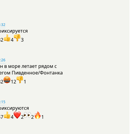
:32
фиксируется
32
4
3
:26
н в море летает рядом с
егом Пивденное/Фонтанка
32
12
1
:15
фиксируются
47
4
2
2
1