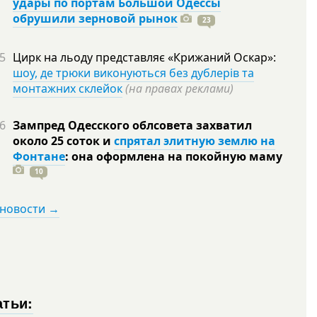
удары по портам Большой Одессы
обрушили зерновой рынок
23
5
Цирк на льоду представляє «Крижаний Оскар»:
шоу, де трюки виконуються без дублерів та
монтажних склейок
(на правах реклами)
6
Зампред Одесского облсовета захватил
около 25 соток и
спрятал элитную землю на
Фонтане
: она оформлена на покойную
маму
10
 новости →
атьи: