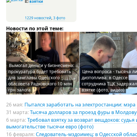
💵
взятки
1229 новостей
,
3 фото
Новости по этой теме:
Вымогал деньги у бизнесмена:
прокуратура будет требовать
Цена вопроса - тысяча л
для замглавы Одесского
дизтоплива: в Одессе
облсовета Радковского 10 млн
сотрудника ТЦК задержал
грн залога
взятке (фото, видео)
26 мая:
Пытался заработать на электростанции: мэра 
31 марта:
Тысяча долларов за проезд фуры в Молдову
6 марта:
Требовал взятку за возврат вещдоков: судья
вымогательстве тысячи евро (фото)
16 февраля:
Следователь-мздоимец: в Одесской обла