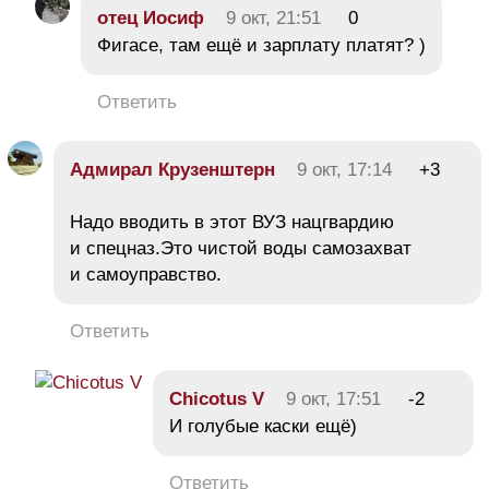
отец Иосиф
9 окт, 21:51
0
Фигасе, там ещё и зарплату платят? )
Ответить
Адмирал Крузенштерн
9 окт, 17:14
+3
Надо вводить в этот ВУЗ нацгвардию
и спецназ.Это чистой воды самозахват
и самоуправство.
Ответить
Chicotus V
9 окт, 17:51
-2
И голубые каски ещё)
Ответить