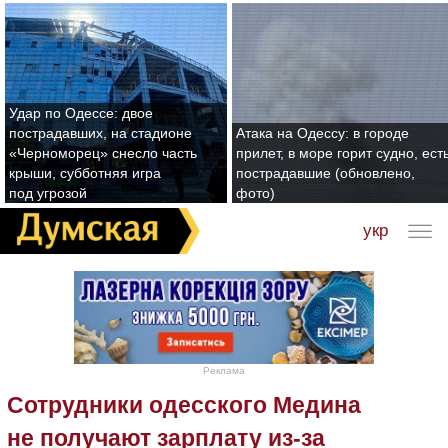
Удар по Одессе: двое
пострадавших, на стадионе
Атака на Одессу: в городе
«Черноморец» снесло часть
прилет, в море горит судно, ест
крыши, субботняя игра
пострадавшие (обновлено,
под угрозой
фото)
укр
Реклама
Сотрудники одесского Медина
не получают зарплату из-за