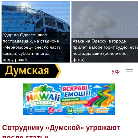
Удар по Одессе: двое
пострадавших, на стадионе
Атака на Одессу: в городе
«Черноморец» снесло часть
прилет, в море горит судно, ест
крыши, субботняя игра
пострадавшие (обновлено,
под угрозой
фото)
укр
Реклама
Сотруднику «Думской» угрожают
после статьи