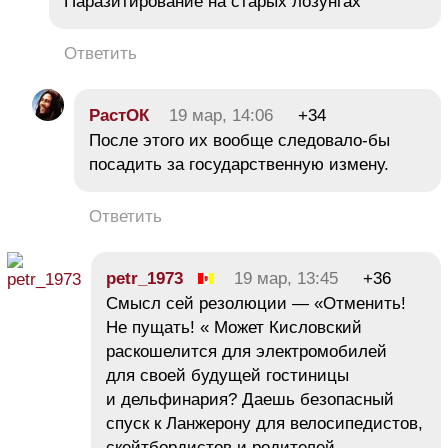
Паразитирование на старых лозунгах
Ответить
РастОК
19 мар, 14:06
+34
После этого их вообще следовало-бы
посадить за государственную измену.
Ответить
petr_1973
19 мар, 13:45
+36
Смысл сей резолюции — «Отменить!
Не пущать! « Может Кисловский
раскошелится для электромобилей
для своей будущей гостиницы
и дельфинария? Даешь безопасный
спуск к Ланжерону для велосипедистов,
скейтбордистов и родителей