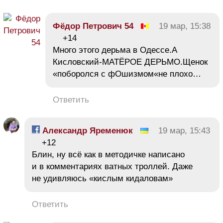
Фёдор Петрович 54
19 мар, 15:38
+14
Много этого дерьма в Одессе.А
Кисловский-МАТЁРОЕ ДЕРЬМО.Щенок
«поборолся с фОшизмом«не плохо…
Ответить
Александр Яременюк
19 мар, 15:43
+12
Блин, ну всё как в методичке написано
и в комментариях ватных троллей. Даже
не удивляюсь «кислым кидаловам»
Ответить