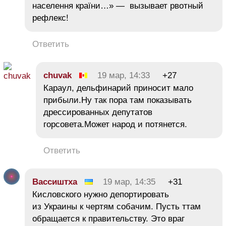
населення країни…» — вызывает рвотный
рефлекс!
Ответить
chuvak
19 мар, 14:33
+27
Караул, дельфинарий приносит мало
прибыли.Ну так пора там показывать
дрессированных депутатов
горсовета.Может народ и потянется.
Ответить
Вассиштха
19 мар, 14:35
+31
Кисловского нужно депортировать
из Украины к чертям собачим. Пусть ттам
обращается к правительству. Это враг