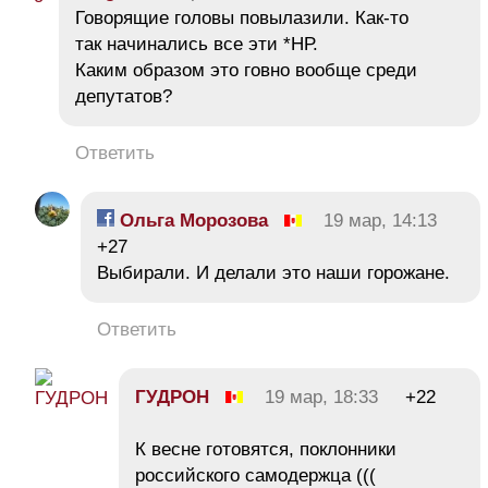
Говорящие головы повылазили. Как-то
так начинались все эти *НР.
Каким образом это говно вообще среди
депутатов?
Ответить
Ольга Морозова
19 мар, 14:13
+27
Выбирали. И делали это наши горожане.
Ответить
ГУДРОН
19 мар, 18:33
+22
К весне готовятся, поклонники
российского самодержца (((