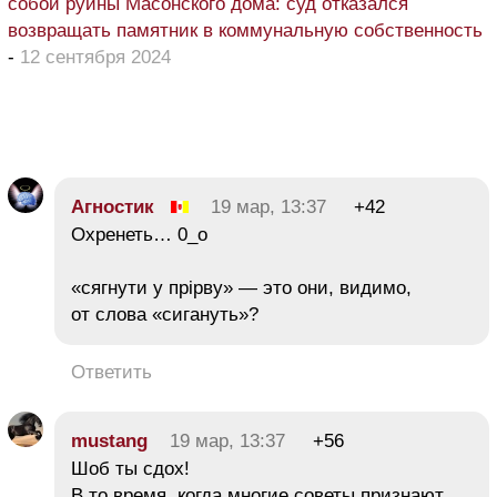
собой руины Масонского дома: суд отказался
возвращать памятник в коммунальную собственность
-
12 сентября 2024
Агностик
19 мар, 13:37
+42
Охренеть… 0_о
«сягнути у прірву» — это они, видимо,
от слова «сигануть»?
Ответить
mustang
19 мар, 13:37
+56
Шоб ты сдох!
В то время, когда многие советы признают