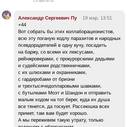
Ответить
Александр Сергеевич Пу
19 мар, 13:51
+44
Вот собрать бы этих коллаборационистов,
всю эту поганую кодлу паразитов и народных
псевдорадетелей в одну кучу, посадить
на баржу, со всеми их лексусами,
рейнжроверами, с прокурорскими дядьями
и судейскими родственничками,
с их шлюхами и охранниками,
с гардеробами от бриони
и трехтысячедолларовыми шавками,
с бутылками Моэт и Шандон и отправить
малым ходом на тот берег, куда их душа
все тянется, да тоскует. Рассеюшка всех
примет, там вам будет хорошо.
А мы переживем такую утрату, только
вздохнем с облегчением.