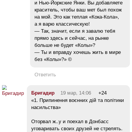
и Нью-Йоркские Янки. Вы добавляете
краситель, чтобы ваш мет был похож
на мой. Это как теплая «Кока-Кола»,
а я варю классическую!
— Так, значит, если я завалю тебя
прямо здесь и сейчас, на рынке
больше не будет «Колы»?
— Ты и вправду хочешь жить в мире
без «Колы»?» ©
Ответить
Бригадир
19 мар, 14:06
+24
«1. Припинення воєнних дій та політики
насильства»
Оторвал ж..у и поехал в Донбасс
уговаривать своих друзей не стрелять.