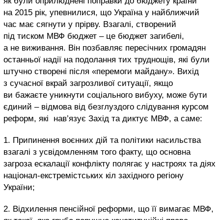
як були оприлюднені поправки до бюджету країни
на 2015 рік, упевнилися, що Україна у найближчий
час має сягнути у прірву. Взагалі, створений
під тиском МВФ бюджет – це бюджет загибелі,
а не виживання. Він позбавляє пересічних громадян
останньої надії на подолання тих труднощів, які були
штучно створені після «перемоги майдану». Вихід
з сучасної вкрай загрозливої ситуації, якщо
ви бажаєте уникнути соціального вибуху, може бути
єдиний – відмова від безглуздого слідування курсом
реформ, які нав’язує Захід та диктує МВФ, а саме:
1. Припинення воєнних дій та політики насильства
взагалі з усвідомленням того факту, що основна
загроза ескалації конфлікту полягає у настроях та діях
націонал-екстремістських кіл західного регіону
України;
2. Відхилення пенсійної реформи, що її вимагає МВФ,