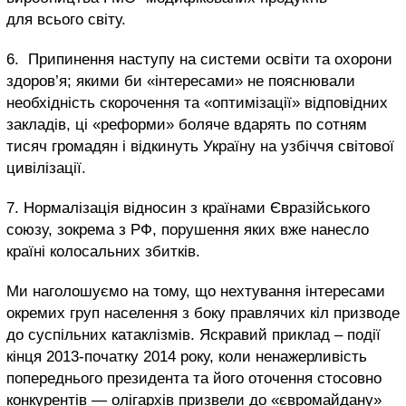
для всього світу.
6. Припинення наступу на системи освіти та охорони
здоров’я; якими би «інтересами» не пояснювали
необхідність скорочення та «оптимізації» відповідних
закладів, ці «реформи» боляче вдарять по сотням
тисяч громадян і відкинуть Україну на узбіччя світової
цивілізації.
7. Нормалізація відносин з країнами Євразійського
союзу, зокрема з РФ, порушення яких вже нанесло
країні колосальних збитків.
Ми наголошуємо на тому, що нехтування інтересами
окремих груп населення з боку правлячих кіл призводе
до суспільних катаклізмів. Яскравий приклад – події
кінця 2013-початку 2014 року, коли ненажерливість
попереднього президента та його оточення стосовно
конкурентів — олігархів призвели до «євромайдану»