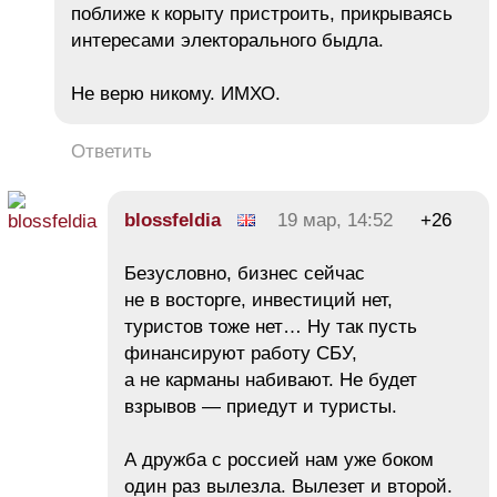
поближе к корыту пристроить, прикрываясь
интересами электорального быдла.
Не верю никому. ИМХО.
Ответить
blossfeldia
19 мар, 14:52
+26
Безусловно, бизнес сейчас
не в восторге, инвестиций нет,
туристов тоже нет… Ну так пусть
финансируют работу СБУ,
а не карманы набивают. Не будет
взрывов — приедут и туристы.
А дружба с россией нам уже боком
один раз вылезла. Вылезет и второй.