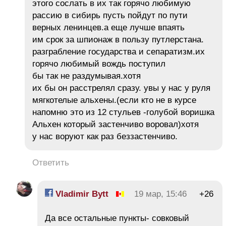
этого сослать в их так горячо любимую
рассию в сибирь пусть пойдут по пути
верных ленинцев.а еще лучше впаять
им срок за шпионаж в пользу путлерстана.
разграбление государства и сепаратизм.их
горячо любимый вождь поступил
бы так не раздумывая.хотя
их бы он расстрелял сразу. увы у нас у руля
мягкотелые альхены.(если кто не в курсе
напомню это из 12 стульев -голубой воришка
Альхен который застенчиво воровал)хотя
у нас воруют как раз беззастенчиво.
Ответить
Vladimir Bytt
19 мар, 15:46
+26
Да все остальные пункты- совковый