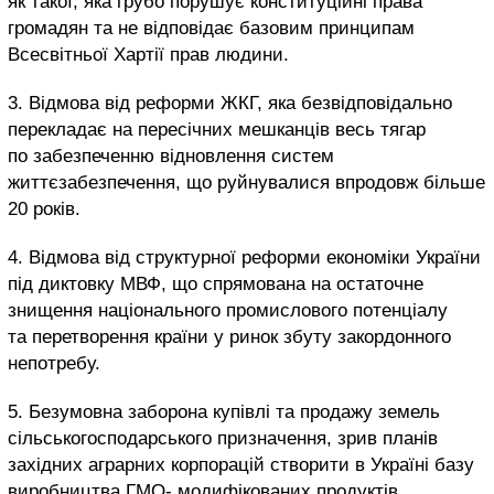
як такої, яка грубо порушує конституційні права
громадян та не відповідає базовим принципам
Всесвітньої Хартії прав людини.
3. Відмова від реформи ЖКГ, яка безвідповідально
перекладає на пересічних мешканців весь тягар
по забезпеченню відновлення систем
життєзабезпечення, що руйнувалися впродовж більше
20 років.
4. Відмова від структурної реформи економіки України
під диктовку МВФ, що спрямована на остаточне
знищення національного промислового потенціалу
та перетворення країни у ринок збуту закордонного
непотребу.
5. Безумовна заборона купівлі та продажу земель
сільськогосподарського призначення, зрив планів
західних аграрних корпорацій створити в Україні базу
виробництва ГМО- модифікованих продуктів