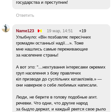
государства и преступник!
Ответить
Name123
19 мар, 14:51
+19
Улыбнуло: «Він позбавляє пересічних
громадян останньої надії…». Тоже
мне нашлись самые переживающие
за население страны!
А вот это: "…нехтування інтересами окремих
груп населення з боку правлячих
кіл призводе до суспільних катаклізмів.» —
они наверное о себе любимых написали.
Люди, не берите в голову подобные агит.
речевки. Что одни, что другие народ
за быдло держат, и каждый рвется свое рыло