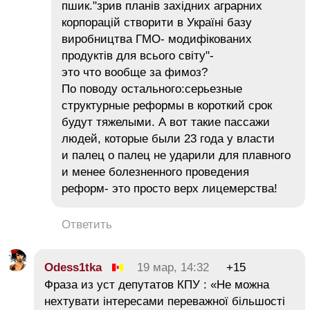
пшик."зрив планів західних аграрних
корпорацій створити в Україні базу
виробництва ГМО- модифікованих
продуктів для всього світу"-
это что вообще за фимоз?
По поводу остального:серьезные
структурные реформы в короткий срок
будут тяжелыми. А вот такие пассажи
людей, которые были 23 года у власти
и палец о палец не ударили для плавного
и менее болезненного проведения
реформ- это просто верх лицемерства!
Ответить
Odess1tka
19 мар, 14:32
+15
Фраза из уст депутатов КПУ : «Не можна
нехтувати інтересами переважної більшості