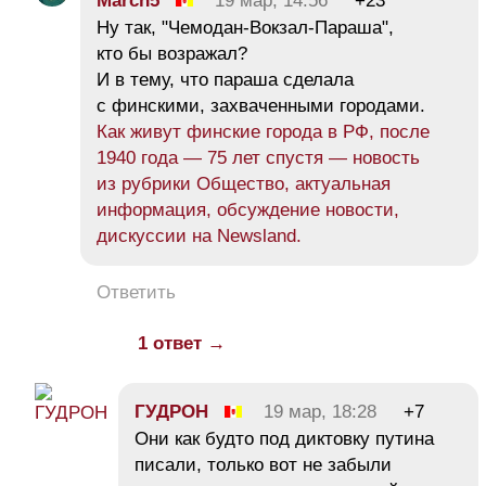
March5
19 мар, 14:56
+23
Ну так, "Чемодан-Вокзал-Параша",
кто бы возражал?
И в тему, что параша сделала
с финскими, захваченными городами.
Как живут финские города в РФ, после
1940 года — 75 лет спустя — новость
из рубрики Общество, актуальная
информация, обсуждение новости,
дискуссии на Newsland.
Ответить
1 ответ →
ГУДРОН
19 мар, 18:28
+7
Они как будто под диктовку путина
писали, только вот не забыли