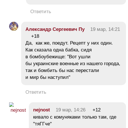
Ответить
Александр Сергеевич Пу
19 мар, 14:21
+18
Да, как же, поедут. Рецепт у них один.
Как сказала одна бабка, сидя
в бомбоубежище: "Вот ушли
бы украинские военные из нашего города,
так и бомбить бы нас перестали
и мир бы наступил"
Ответить
nejnost
19 мар, 14:26
+12
кивало с комуняками только там, где
"тяГГче"