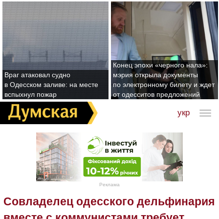
Конец эпохи «черного нала»:
Враг атаковал судно
мэрия открыла документы
в Одесском заливе: на месте
по электронному билету и ждет
вспыхнул пожар
от одесситов предложений
укр
Реклама
Совладелец одесского дельфинария
вместе с коммунистами требует