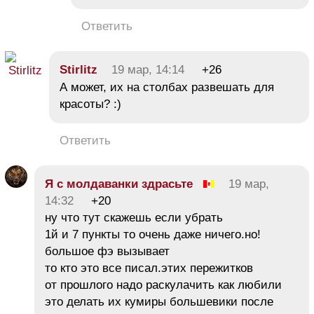
Ответить
Stirlitz
19 мар, 14:14
+26
А может, их на столбах развешать для
красоты? :)
Ответить
Я с молдаванки здрасьте
19 мар,
14:32
+20
ну что тут скажешь если убрать
1й и 7 пункты то очень даже ничего.но!
большое фэ вызывает
то кто это все писал.этих пережитков
от прошлого надо раскулачить как любили
это делать их кумиры большевики после