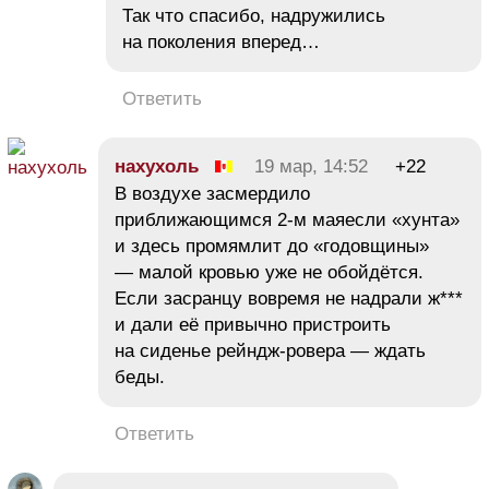
Так что спасибо, надружились
на поколения вперед…
Ответить
нахухоль
19 мар, 14:52
+22
В воздухе засмердило
приближающимся 2-м маяесли «хунта»
и здесь промямлит до «годовщины»
— малой кровью уже не обойдётся.
Если засранцу вовремя не надрали ж***
и дали её привычно пристроить
на сиденье рейндж-ровера — ждать
беды.
Ответить