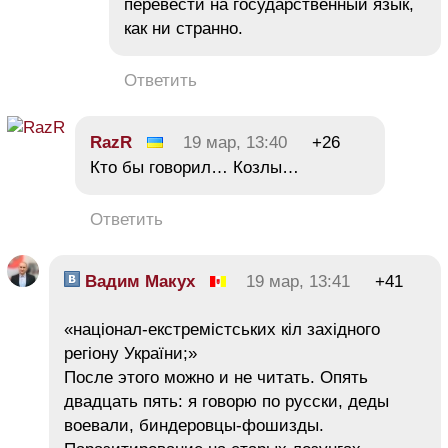
перевести на государственный язык,
как ни странно.
Ответить
RazR
19 мар, 13:40
+26
Кто бы говорил… Козлы…
Ответить
Вадим Макух
19 мар, 13:41
+41
«націонал-екстремістських кіл західного
регіону України;»
После этого можно и не читать. Опять
двадцать пять: я говорю по русски, деды
воевали, биндеровцы-фошизды.