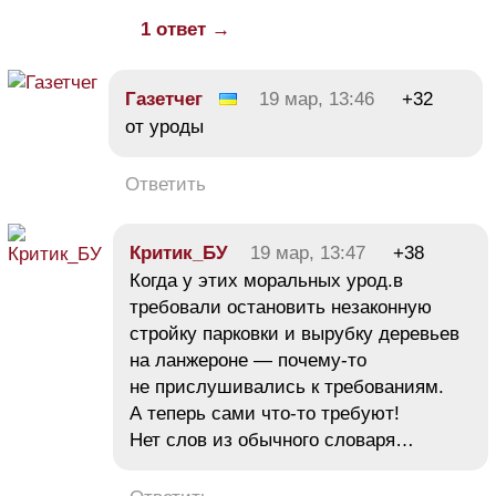
1 ответ →
Газетчег
19 мар, 13:46
+32
от уроды
Ответить
Критик_БУ
19 мар, 13:47
+38
Когда у этих моральных урод.в
требовали остановить незаконную
стройку парковки и вырубку деревьев
на ланжероне — почему-то
не прислушивались к требованиям.
А теперь сами что-то требуют!
Нет слов из обычного словаря…