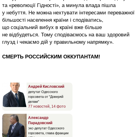
та «революції Гідності», а минула влада пішла
у небуття. Не можна нехтувати інтересами переважної
більшості населення країни і сподіватись,
що соціальний вибух в країні вже більше
не відбудеться. Тому сподіваємось на ваш здоровий
глузд і чекаємо дій у правильному напрямку».
СМЕРТЬ РОССИЙСКИМ ОККУПАНТАМ!
Андрей Кисловский
депутат Одесского
горсовета от "Доверяй
делам"
77 новостей
,
14 фото
Александр
Парадовский
экс-депутат Одесского
горсовета, глава фракции