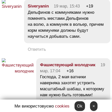
Siveryanin
19 мар, 15:43
+19
Дельфинов с коммуняками нужно
поменять местами.Дельфинов
на волю, а коммуняк в вольер, причем
корм коммуняки должны будут
научиться добывать сами.
Ответить
Фашиствующий молодчик
19
мар, 17:04
+16
Господа, 2 мая ватники
наверняка захотят устроить
масштабный шабаш, к которому
нам нужно быть готовыми!
Нацгвардия, конечно, быстро
Ми використовуємо
cookies
Ok
×
их успокоит, но и нам нельзя