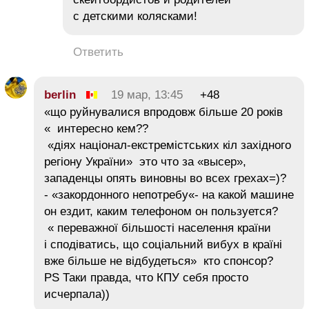
с детскими колясками!
Ответить
berlin
19 мар, 13:45
+48
«що руйнувалися впродовж більше 20 років
« интересно кем??
«діях націонал-екстремістських кіл західного
регіону України» это что за «высер»,
западенцы опять виновны во всех грехах=)?
- «закордонного непотребу«- на какой машине
он ездит, каким телефоном он пользуется?
« переважної більшості населення країни
і сподіватись, що соціальний вибух в країні
вже більше не відбудеться» кто спонсор?
PS Таки правда, что КПУ себя просто
исчерпала))