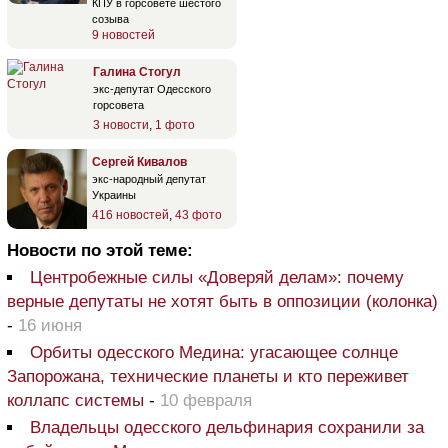
КПУ в горсовете шестого
созыва
9 новостей
Галина Стогул
экс-депутат Одесского
горсовета
3 новости
,
1 фото
Сергей Кивалов
экс-народный депутат
Украины
416 новостей
,
43 фото
Новости по этой теме:
Центробежные силы «Доверяй делам»: почему
верные депутаты не хотят быть в оппозиции (колонка)
-
16 июня
Орбиты одесского Медина: угасающее солнце
Запорожана, технические планеты и кто переживет
коллапс системы
-
10 февраля
Владельцы одесского дельфинария сохранили за