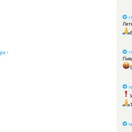
17
Лет
рх ↑
17
Пив
16
16