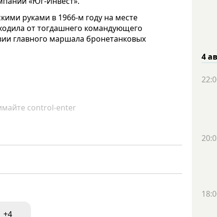
омпании «Юг-Инвест».
ими руками в 1966-м году на месте
сходила от тогдашнего командующего
твии главного маршала бронетанковых
4 а
22:0
майте control-enter
20:0
18:0
+4