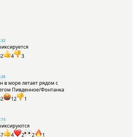
:32
фиксируется
32
4
3
:26
н в море летает рядом с
егом Пивденное/Фонтанка
32
12
1
:15
фиксируются
47
4
2
2
1