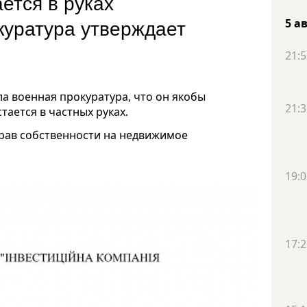
ется в руках
куратура утверждает
5 а
21:5
ла военная прокуратура, что он якобы
21:3
остается в частных руках.
прав собственности на недвижимое
19:0
17:2