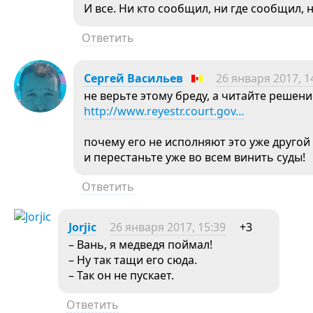
И все. Ни кто сообщил, ни где сообщил, 
Ответить
Сергей Васильев
26 января 2017, 1
не верьте этому бреду, а читайте решение
http://www.reyestr.court.gov…
почему его не исполняют это уже другой 
и перестаньте уже во всем винить суды!
Ответить
Jorjic
26 января 2017, 15:39
+3
– Вань, я медведя поймал!
– Ну так тащи его сюда.
– Так он не пускает.
Ответить