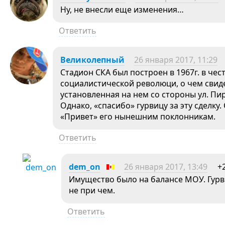
Ну, не внесли еще изменения…
Ответить
Великолепный
26 января 2017, 11:29
Стадион СКА был построен в 1967г. в че
социалистической революци, о чем свид
установленная на нем со стороны ул. Пи
Однако, «спасибо» гурвицу за эту сделку.
«Привет» его нынешним поклонникам.
Ответить
dem_on
26 января 2017, 13:49
+
Имущество было на балансе МОУ. Гурвиц
не при чем.
Ответить