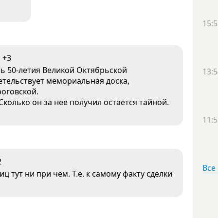
15:5
+3
сть 50-летия Великой Октябрьской
13:5
етельствует мемориальная доска,
роговской.
 Сколько он за нее получил остается тайной.
11:5
2
Все
 тут ни при чем. Т.е. к самому факту сделки