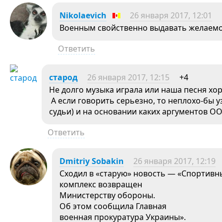
Nikolaevich
26 января 2017, 12:01
Военным свойственно выдавать желаемо
Ответить
старод
26 января 2017, 12:15
+4
Не долго музыка играла или наша песня хо
А если говорить серьезно, то неплохо-бы у
судьи) и на основании каких аргументов ОО
Ответить
Dmitriy Sobakin
26 января 2017, 12:19
Сходил в «старую» новость — «Спортивн
комплекс возвращен
Министерству обороны.
Об этом сообщила Главная
военная прокуратура Украины».