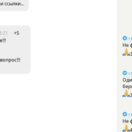
ни ссылки…
4:21
+5
17
!!!
Не 
вопрос!!!
17
Оди
бер
17
Не 