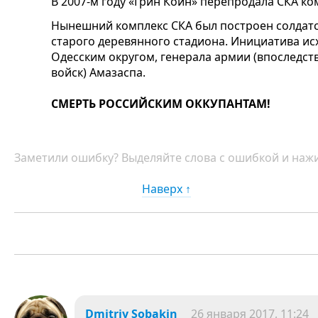
В 2007-м году «Грин Коин» перепродала СКА к
Нынешний комплекс СКА был построен солдатск
старого деревянного стадиона. Инициатива и
Одесским округом, генерала армии (впоследс
войск) Амазаспа.
СМЕРТЬ РОССИЙСКИМ ОККУПАНТАМ!
Заметили ошибку? Выделяйте слова с ошибкой и нажи
Наверх ↑
Dmitriy Sobakin
26 января 2017, 11:24