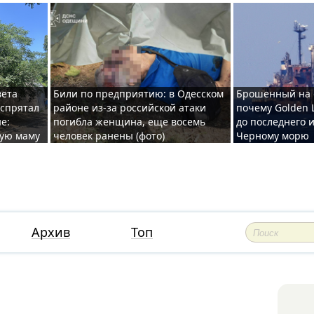
вета
Били по предприятию: в Одесском
Брошенный на 
 спрятал
районе из-за российской атаки
почему Golden 
е:
погибла женщина, еще восемь
до последнего и
ную маму
человек ранены (фото)
Черному морю
Архив
Топ