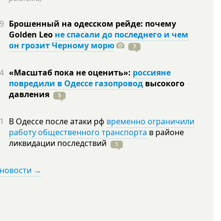
9
Брошенный на одесском рейде: почему
Golden Leo
не спасали до последнего и чем
он грозит Черному морю
7
4
«Масштаб пока не оценить»:
россияне
повредили в Одессе газопровод
высокого
давления
5
1
В Одессе после атаки рф
временно ограничили
работу общественного транспорта
в районе
ликвидации
последствий
5
 новости →