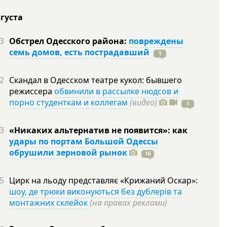
вгуста
3
Обстрел Одесского района:
повреждены
семь домов, есть пострадавший
1
2
Скандал в Одесском театре кукол: бывшего
режиссера
обвинили в рассылке нюдсов и
порно студенткам и коллегам
(видео)
4
3
«Никаких альтернатив не появится»: как
удары по портам Большой Одессы
обрушили зерновой рынок
16
5
Цирк на льоду представляє «Крижаний Оскар»:
шоу, де трюки виконуються без дублерів та
монтажних склейок
(на правах реклами)