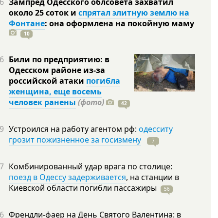
6
Зампред Одесского облсовета захватил
около 25 соток и
спрятал элитную землю на
Фонтане
: она оформлена на покойную
маму
10
6
Били по предприятию: в
Одесском районе из-за
российской атаки
погибла
женщина, еще восемь
человек ранены
(фото)
42
9
Устроился на работу агентом рф:
одесситу
грозит пожизненное за госизмену
7
7
Комбинированный удар врага по столице:
поезд в Одессу задерживается
, на станции в
Киевской области погибли
пассажиры
56
6
Френдли-фаер на День Святого Валентина: в