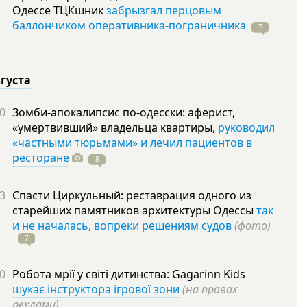
Одессе ТЦКшник
забрызгал перцовым
баллончиком оперативника-пограничника
7
вгуста
0
Зомби-апокалипсис по-одесски: аферист,
«умертвивший» владельца квартиры,
руководил
«частными тюрьмами» и лечил пациентов в
ресторане
8
3
Спасти Циркульный: реставрация одного из
старейших памятников архитектуры Одессы
так
и не началась, вопреки решениям судов
(фото)
7
0
Робота мрії у світі дитинства: Gagarinn Kids
шукає інструктора ігрової зони
(на правах
реклами)