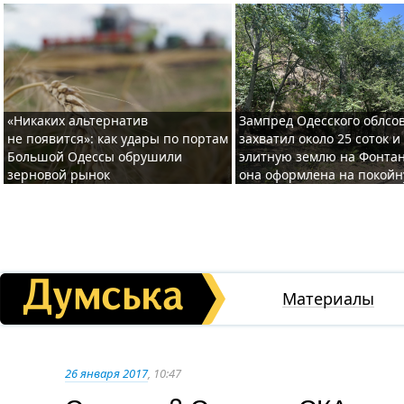
«Никаких альтернатив
Зампред Одесского облсо
не появится»: как удары по портам
захватил около 25 соток и
Большой Одессы обрушили
элитную землю на Фонтан
зерновой рынок
она оформлена на покой
Материалы
26 января 2017
, 10:47