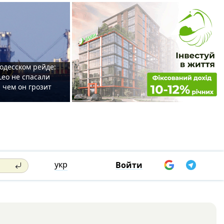
одесском рейде:
Leo не спасали
 чем он грозит
укр
Войти