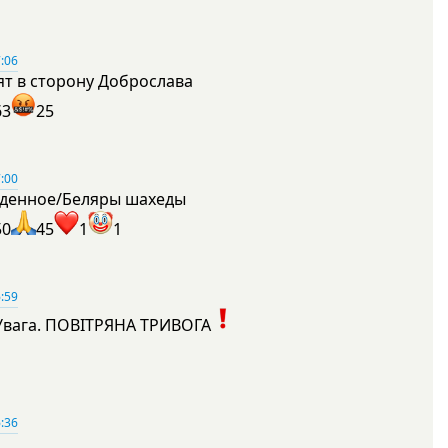
:06
ят в сторону Доброслава
63
25
:00
денное/Беляры шахеды
50
45
1
1
:59
Увага. ПОВІТРЯНА ТРИВОГА
1
:36