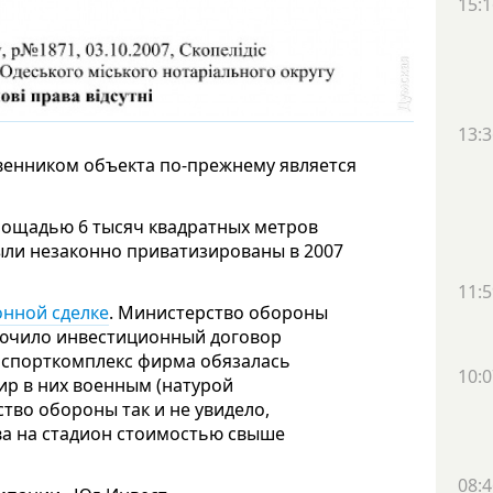
15:1
13:3
твенником объекта по-прежнему является
лощадью 6 тысяч квадратных метров
ыли незаконно приватизированы в 2007
11:5
онной сделке
. Министерство обороны
ключило инвестиционный договор
й спорткомплекс фирма обязалась
10:0
ир в них военным (натурой
ство обороны так и не увидело,
ва на стадион стоимостью свыше
08:4