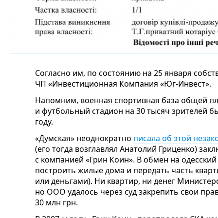
Согласно им, по состоянию на 25 января собс
ЧП «Инвестиционная Компания «Юг-Инвест».
Напомним, военная спортивная база общей п
и футбольный стадион на 30 тысяч зрителей б
году.
«Думская» неоднократно
писала об этой незак
(его тогда возглавлял Анатолий Гриценко) за
с компанией «Грин Коин». В обмен на одесски
построить жилые дома и передать часть кварт
или деньгами). Ни квартир, ни денег Министер
но ООО удалось через суд закрепить свои пра
30 млн грн.