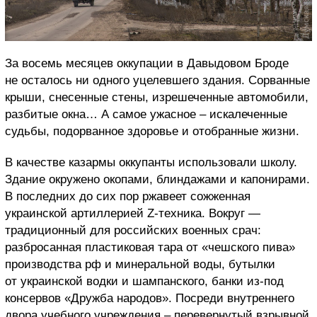
За восемь месяцев оккупации в Давыдовом Броде
не осталось ни одного уцелевшего здания. Сорванные
крыши, снесенные стены, изрешеченные автомобили,
разбитые окна… А самое ужасное – искалеченные
судьбы, подорванное здоровье и отобранные жизни.
В качестве казармы оккупанты использовали школу.
Здание окружено окопами, блиндажами и капонирами.
В последних до сих пор ржавеет сожженная
украинской артиллерией Z-техника. Вокруг —
традиционный для российских военных срач:
разбросанная пластиковая тара от «чешского пива»
производства рф и минеральной воды, бутылки
от украинской водки и шампанского, банки из-под
консервов «Дружба народов». Посреди внутреннего
двора учебного учреждения – перевернутый взрывной