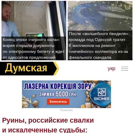
После «волшебного пенделя»:
Конец эпохи «черного нала»:
громада под Одессой тратит
мэрия открыла документы
6 миллионов на ремонт
по электронному билету и ждет
«ничейного» коллектора из-за
от одесситов предложений
фекального скандала
укр
Реклама
Руины, российские свалки
и искалеченные судьбы: