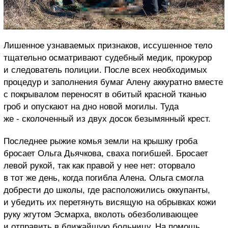
Лишенное узнаваемых признаков, иссушенное тело
тщательно осматривают судебный медик, прокурор
и следователь полиции. После всех необходимых
процедур и заполнения бумаг Алену аккуратно вместе
с покрывалом переносят в обитый красной тканью
гроб и опускают на дно новой могилы. Туда
же - сколоченный из двух досок безымянный крест.
Последнее рыжие комья земли на крышку гроба
бросает Ольга Дьячкова, сваха погибшей. Бросает
левой рукой, так как правой у нее нет: оторвало
в тот же день, когда погибла Алена. Ольга смогла
добрести до школы, где расположились оккупанты,
и убедить их перетянуть висящую на обрывках кожи
руку жгутом Эсмарха, вколоть обезболивающее
и отправить в ближайшую больницу. На помощь