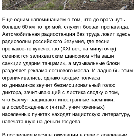
Еще одним напоминанием о том, что до врага чуть
больше 60 км по прямой, служит боевая пропаганда.
Автомобильная радиостанция без труда ловит здесь
радиоволны российского безумия, где песни
про какое-то купечество (XXI век, на минуточку)
сменяются залихватским шансоном «На ваши
санкции ударим танцами», а музыкальные блоки
разделяет реклама соснового масла. И ладно бы этим
ограничивались, однако каждые полчаса
из динамиков звучит безэмоциональный голос
диктора, зачитывающий с листика сводку о том,
что Бахмут защищают иностранные наемники,
а в освобожденных (читай, уничтоженных)
населенных пунктах находят нацистскую литературу,
напечатанную на деньги госдепа.
В последние месяцы оккупации в селе с довоенным