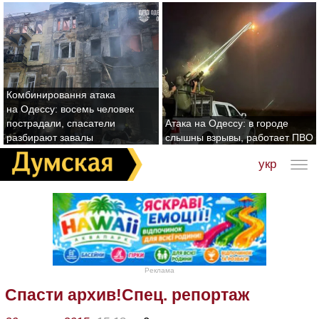
Комбинировання атака
на Одессу: восемь человек
пострадали, спасатели
Атака на Одессу: в городе
разбирают завалы
слышны взрывы, работает ПВО
укр
Реклама
Спасти архив!Спец. репортаж