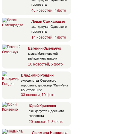
горсовета
46 новостей
,
7 фото
Леван Самхарадзе
экс-депутат Одесского
горсовета
14 новостей
,
7 фото
Евгений Омельчук
глава Малиновской
райадминистрации
10 новостей
,
5 фото
Владимир Рондин
экс-депутат Одесского
горсовета, директор "Хай-Рейз
Констракшнз"
33 новости
,
10 фото
Юрий Кривенко
экс-депутат Одесского
горсовета
20 новостей
,
3 фото
Людмила Наполова