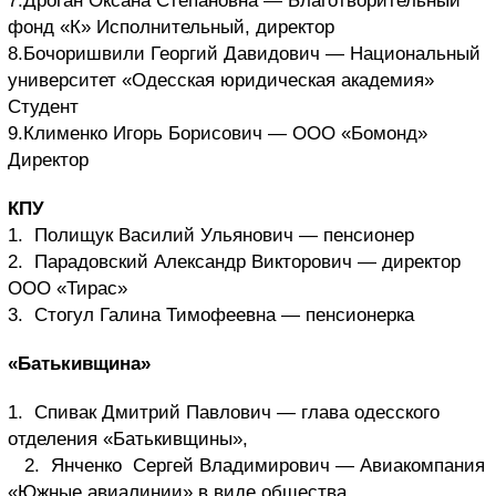
7.Дроган Оксана Степановна — Благотворительный
фонд «К» Исполнительный, директор
8.Бочоришвили Георгий Давидович — Национальный
университет «Одесская юридическая академия»
Студент
9.Клименко Игорь Борисович — ООО «Бомонд»
Директор
КПУ
1. Полищук Василий Ульянович — пенсионер
2. Парадовский Александр Викторович — директор
ООО «Тирас»
3. Стогул Галина Тимофеевна — пенсионерка
«Батькивщина»
1. Спивак Дмитрий Павлович — глава одесского
отделения «Батькивщины»,
2. Янченко Сергей Владимирович — Авиакомпания
«Южные авиалинии» в виде общества