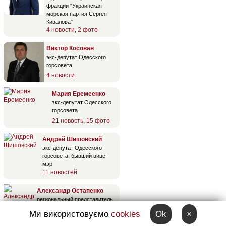
фракции "Украинская
морская партия Сергея
Кивалова"
4 новости
,
2 фото
Виктор Косован
экс-депутат Одесского
горсовета
4 новости
Мария Еремеенко
экс-депутат Одесского
горсовета
21 новость
,
15 фото
Андрей Шишовский
экс-депутат Одесского
горсовета, бывший вице-
мэр
11 новостей
Александр Остапенко
региональный представитель
омбудсмена, бывший депутат
Ми використовуємо
cookies
Ok
×
Одесского облсовета
80 новостей