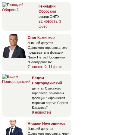
Геннадий
Оборский
ректор ОНПУ
21 новость
,
3
фото
Олег Каминкер
бывший депутат
Одесского горсовета, экс-
председатель фракции
"Блок Петра Порошенко
"Солидарность"
7 новостей
,
11 фото
Вадим
Подгородинский
депутат Одесского
горсовета, замглавы
фракции "Украинская
морская партия Сергея
Кивалова"
9 новостей
Андрей Неугодников
бывший депутат
Одесского горсовета, член