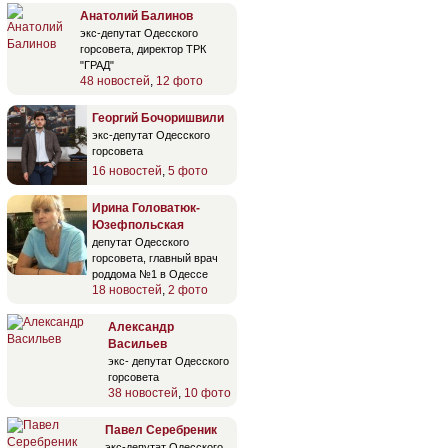
Анатолий Балинов
экс-депутат Одесского
горсовета, директор ТРК
"ГРАД"
48 новостей
,
12 фото
Георгий Бочоришвили
экс-депутат Одесского
горсовета
16 новостей
,
5 фото
Ирина Головатюк-
Юзефпольская
депутат Одесского
горсовета, главный врач
роддома №1 в Одессе
18 новостей
,
2 фото
Александр
Васильев
экс- депутат Одесского
горсовета
38 новостей
,
10 фото
Павел Серебреник
экс-депутат Одесского