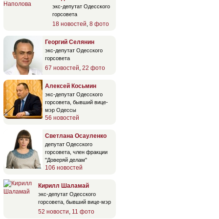
экс-депутат Одесского
горсовета
18 новостей
,
8 фото
Георгий Селянин
экс-депутат Одесского
горсовета
67 новостей
,
22 фото
Алексей Косьмин
экс-депутат Одесского
горсовета, бывший вице-
мэр Одессы
56 новостей
Светлана Осауленко
депутат Одесского
горсовета, член фракции
"Доверяй делам"
106 новостей
Кирилл Шаламай
экс-депутат Одесского
горсовета, бывший вице-мэр
52 новости
,
11 фото