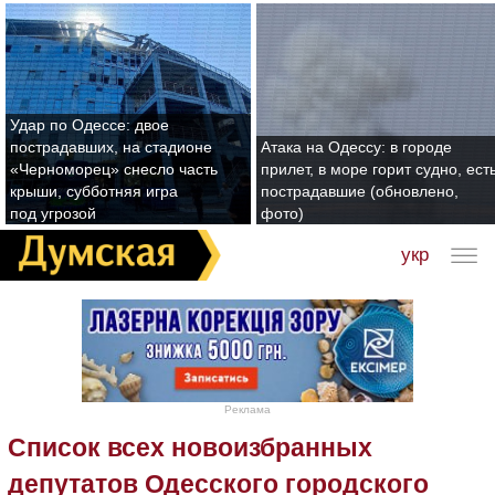
Удар по Одессе: двое
пострадавших, на стадионе
Атака на Одессу: в городе
«Черноморец» снесло часть
прилет, в море горит судно, ест
крыши, субботняя игра
пострадавшие (обновлено,
под угрозой
фото)
укр
Реклама
Список всех новоизбранных
депутатов Одесского городского