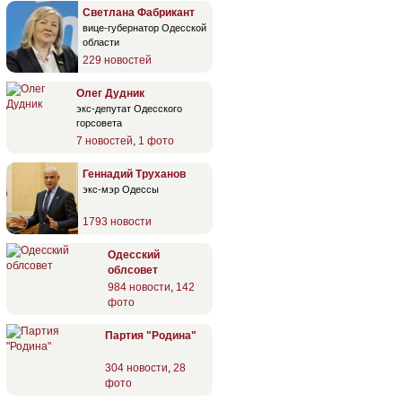
Светлана Фабрикант
вице-губернатор Одесской
области
229 новостей
Олег Дудник
экс-депутат Одесского
горсовета
7 новостей
,
1 фото
Геннадий Труханов
экс-мэр Одессы
1793 новости
Одесский
облсовет
984 новости
,
142
фото
Партия "Родина"
304 новости
,
28
фото