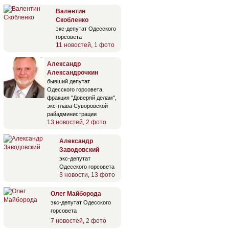
Валентин
Скобленко
экс-депутат Одесского
горсовета
11 новостей
,
1 фото
Александр
Александрочкин
бывший депутат
Одесского горсовета,
фракция "Доверяй делам",
экс-глава Суворовской
райадминистрации
13 новостей
,
2 фото
Александр
Заводовский
экс-депутат
Одесского горсовета
3 новости
,
13 фото
Олег Майборода
экс-депутат Одесского
горсовета
7 новостей
,
2 фото