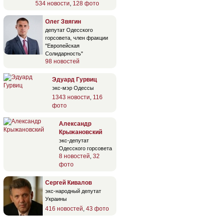
534 новости
,
128 фото
Олег Звягин
депутат Одесского
горсовета, член фракции
"Европейская
Солидарность"
98 новостей
Эдуард Гурвиц
экс-мэр Одессы
1343 новости
,
116
фото
Александр
Крыжановский
экс-депутат
Одесского горсовета
8 новостей
,
32
фото
Сергей Кивалов
экс-народный депутат
Украины
416 новостей
,
43 фото