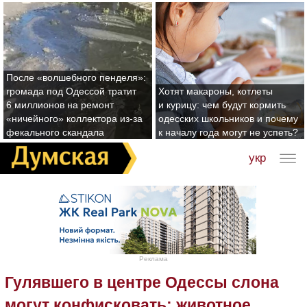
После «волшебного пенделя»:
громада под Одессой тратит
Хотят макароны, котлеты
6 миллионов на ремонт
и курицу: чем будут кормить
«ничейного» коллектора из-за
одесских школьников и почему
фекального скандала
к началу года могут не успеть?
укр
Реклама
Гулявшего в центре Одессы слона
могут конфисковать: животное