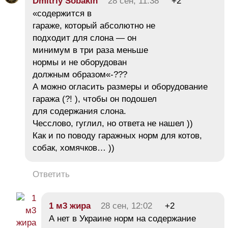
Dmitriy Sobakin
28 сен, 11:38
+2
«содержится в
гараже, который абсолютно не
подходит для слона — он
минимум в три раза меньше
нормы и не оборудован
должным образом«-???
А можно огласить размеры и оборудование
гаража (?! ), чтобы он подошел
для содержания слона.
Чесслово, гуглил, но ответа не нашел ))
Как и по поводу гаражных норм для котов,
собак, хомячков… ))
Ответить
1 м3 жира
28 сен, 12:02
+2
А нет в Украине норм на содержание