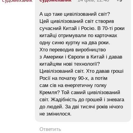
А що таке цивілізований світ?
Цей цивілізований світ створив
сучасний Китай і Росію. В 70-ті роки
китайці отримували по карточках
одну синю куртку на два роки.
Хто переводив виробництво
з Америки і Європи в Китай і давав
китайцям нові технології?
Цивілізований світ. Хто давав гроші
Росії на початку 90-х, а потім
сам сів на енергетичну голку
Кремля? Той самий цивілізований
світ. Жадібність до грошей і зневага
до людей. За дві тисячі років нічого
не змінилося.
Ответить