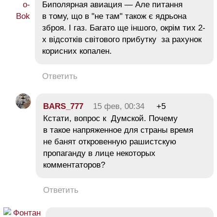
Биполярная авиация — Але питання
в тому, що в "не там" також є ядрьона
зброя. І газ. Багато ще іншого, окрім тих 2-
х відсотків світового прибутку за рахунок
корисних копален.
Ответить
BARS_777
15 фев, 00:34
+5
Кстати, вопрос к Думской. Почему
в такое напряженное для страны время
не банят откровенную рашистскую
пропаганду в лице некоторых
комментаторов?
Ответить