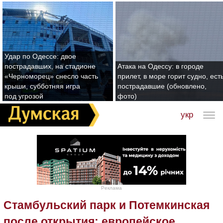
Удар по Одессе: двое
пострадавших, на стадионе
Атака на Одессу: в городе
«Черноморец» снесло часть
прилет, в море горит судно, ест
крыши, субботняя игра
пострадавшие (обновлено,
под угрозой
фото)
укр
Реклама
Стамбульский парк и Потемкинская
после открытия: европейское