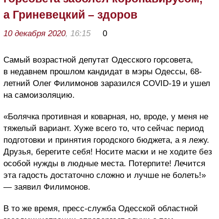
а Гриневецкий – здоров
10 декабря 2020
, 16:15
0
Самый возрастной депутат Одесского горсовета,
в недавнем прошлом кандидат в мэры Одессы, 68-
летний Олег Филимонов заразился
COVID
-19 и ушел
на самоизоляцию.
«Болячка
противная
и
коварная
,
но
,
вроде
,
у
меня
не
тяжелый
вариант
.
Хуже
всего
то
,
что
сейчас
период
подготовки
и
принятия
городского
бюджета
,
а
я
лежу
.
Друзья
,
берегите
себя
!
Носите
маски
и
не
ходите
без
особой
нужды
в
людные
места
.
Потерпите
!
Лечится
эта
гадость
достаточно
сложно
и
лучше
не
болеть
!
»
— заявил Филимонов.
В то же время, пресс-служба Одесской областной