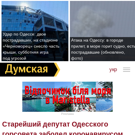
Удар по Одессе: двое
пострадавших, на стадионе
Атака на Одессу: в городе
«Черноморец» снесло часть
прилет, в море горит судно, ест
крыши, субботняя игра
пострадавшие (обновлено,
под угрозой
фото)
укр
Реклама
Старейший депутат Одесского
горсовета заболел коронавирусом,