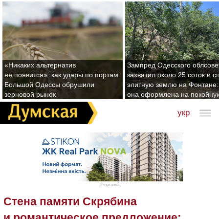
«Никаких альтернатив
Зампред Одесского облсове
не появится»: как удары по портам
захватил около 25 соток и с
Большой Одессы обрушили
элитную землю на Фонтане:
зерновой рынок
она оформлена на покойну
укр
Реклама
Стена памяти Скрябина
и романтическое предложение: