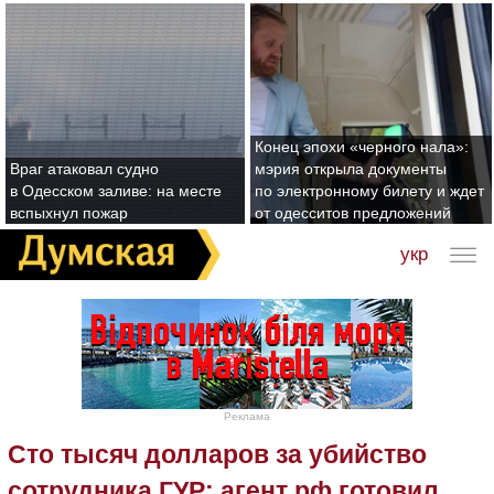
Конец эпохи «черного нала»:
Враг атаковал судно
мэрия открыла документы
в Одесском заливе: на месте
по электронному билету и ждет
вспыхнул пожар
от одесситов предложений
укр
Реклама
Сто тысяч долларов за убийство
сотрудника ГУР: агент рф готовил