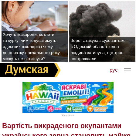
Хочуть макарони, котлети
та курку: чим годуватимуть
Ворог атакував суховантаж
одеських школярів і чому
в Одеській області: одна
до початку навчального року
людина загинула, ще троє
можуть не встигнути?
постраждали
рус
Реклама
Вартість викраденого окупантами
українського зерна становить майже