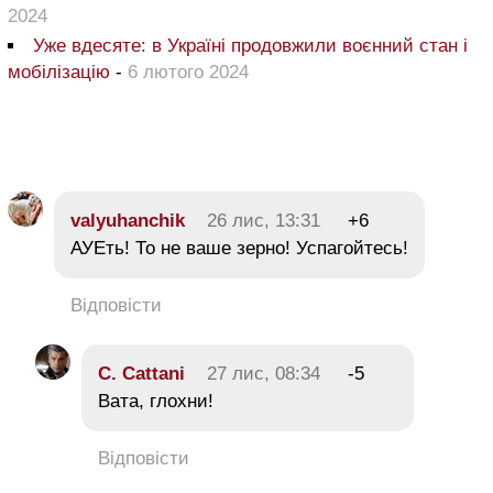
2024
Уже вдесяте: в Україні продовжили воєнний стан і
мобілізацію
-
6 лютого 2024
valyuhanchik
26 лис, 13:31
+6
АУЕть! То не ваше зерно! Успагойтесь!
Відповісти
C. Cattani
27 лис, 08:34
-5
Вата, глохни!
Відповісти