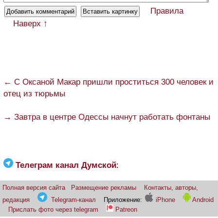
Правила
Наверх ↑
← С Оксаной Макар пришли проститься 300 человек и
отец из тюрьмы
→ Завтра в центре Одессы начнут работать фонтаны
Телеграм канал Думской
:
Полная версия сайта
Размещение рекламы
Контакты, авторы,
редакция
Telegram-канал
Приложение:
iPhone
Android
Прислать фото через telegram
Patreon