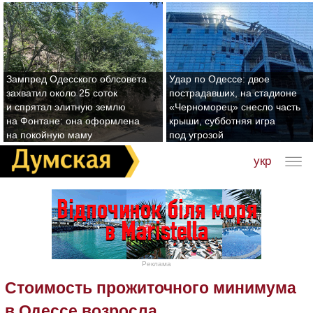
Зампред Одесского облсовета
Удар по Одессе: двое
захватил около 25 соток
пострадавших, на стадионе
и спрятал элитную землю
«Черноморец» снесло часть
на Фонтане: она оформлена
крыши, субботняя игра
на покойную маму
под угрозой
укр
Реклама
Стоимость прожиточного минимума
в Одессе возросла