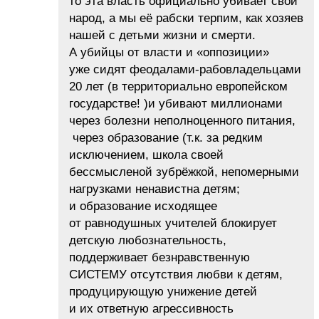
то эта власть официально убивает свой
народ, а мы её рабски терпим, как хозяев
нашей с детьми жизни и смерти.
А убийцы от власти и «оппозиции»
уже сидят феодалами-рабовладельцами
20 лет (в территориально европейском
государстве! )и убивают миллионами
через болезни неполноценного питания,
через образование (т.к. за редким
исключением, школа своей
бессмысленой зубрёжкой, непомерными
нагрузками ненавистна детям;
и образование исходящее
от равнодушных учителей блокирует
детскую любознательность,
поддерживает безнравственную
СИСТЕМУ отсутствия любви к детям,
продуцирующую унижение детей
и их ответную агрессивность