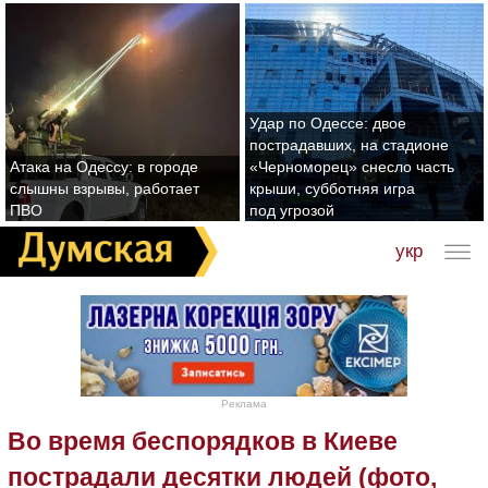
Удар по Одессе: двое
пострадавших, на стадионе
Атака на Одессу: в городе
«Черноморец» снесло часть
слышны взрывы, работает
крыши, субботняя игра
ПВО
под угрозой
укр
Реклама
Во время беспорядков в Киеве
пострадали десятки людей (фото,