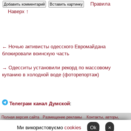
Правила
Наверх ↑
← Ночью активисты одесского Евромайдана
блокировали воинскую часть
→ Одесситы установили рекорд по массовому
купанию в холодной воде (фоторепортаж)
Телеграм канал Думской
:
Полная версия сайта
Размещение рекламы
Контакты, авторы,
редакция
Telegram-канал
Приложение:
iPhone
Android
Ми використовуємо
cookies
Ok
×
Прислать фото через telegram
Patreon