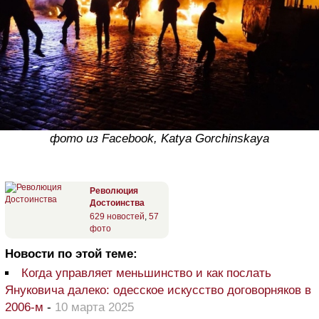
фото из Facebook, Katya Gorchinskaya
Революция
Достоинства
629 новостей
,
57
фото
Новости по этой теме:
Когда управляет меньшинство и как послать
Януковича далеко: одесское искусство договорняков в
2006-м
-
10 марта 2025