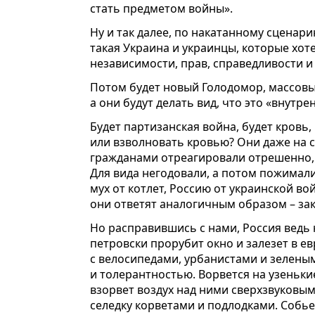
стать предметом войны».
Ну и так далее, по накатанному сценарию
такая Украина и украинцы, которые хот
независимости, прав, справедливости 
Потом будет новый Голодомор, массовы
а они будут делать вид, что это «внутре
Будет партизанская война, будет кровь
или взволновать кровью? Они даже на 
гражданами отреагировали отрешенно, 
Для вида негодовали, а потом пожимал
мух от котлет, Россию от украинской во
они ответят аналогичным образом – зак
Но расправившись с нами, Россия ведь н
петровски прорубит окно и залезет в е
с велосипедами, урбанистами и зелены
и толерантностью. Ворвется на узеньки
взорвет воздух над ними сверхзвуковым
селедку корветами и подлодками. Собье