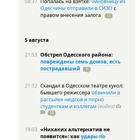
08:37
Попалась на взятке:
чиновницу из
Одесчины отправили в СИЗО
с
правом внесения залога
12
5 августа
21:53
Обстрел Одесского района:
повреждены семь домов, есть
пострадавший
1
21:32
Скандал в Одесском театре кукол:
бывшего режиссера
обвинили в
рассылке нюдсов и порно
студенткам и коллегам
(видео)
10
19:03
«Никаких альтернатив не
появится»: как
удары по