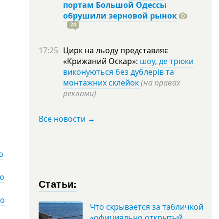
портам Большой Одессы
обрушили зерновой рынок
24
17:25
Цирк на льоду представляє
«Крижаний Оскар»:
шоу, де трюки
виконуються без дублерів та
монтажних склейок
(на правах
реклами)
Все новости →
о
го
Статьи:
го
Что скрывается за табличкой
«официально открытый