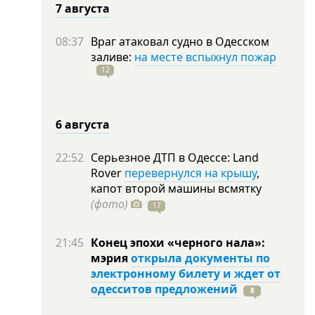
7 августа
08:37
Враг атаковал судно в Одесском
заливе:
на месте вспыхнул пожар
12
6 августа
22:52
Серьезное ДТП в Одессе: Land
Rover
перевернулся на крышу
,
капот второй машины всмятку
(фото)
17
21:45
Конец эпохи «черного нала»:
мэрия
открыла документы по
электронному билету и ждет от
одесситов предложений
8