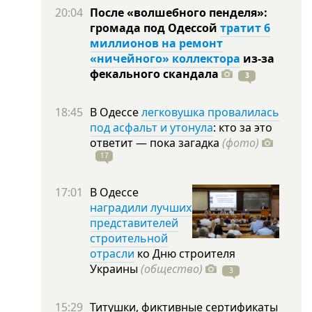
20:04
После «волшебного пенделя»:
громада под Одессой
тратит 6
миллионов на ремонт
«ничейного» коллектора
из-за
фекального скандала
3
18:45
В Одессе
легковушка провалилась
под асфальт и утонула
: кто за это
ответит — пока загадка
(фото)
17
17:01
В Одессе
наградили лучших
представителей
строительной
отрасли
ко Дню строителя
Украины
(общество)
3
15:29
Титушки, фиктивные сертификаты