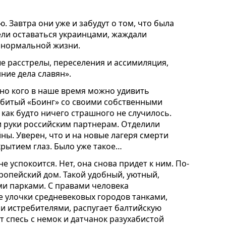
. Завтра они уже и забудут о том, что была
ели оставаться украинцами, жаждали
и нормальной жизни.
е расстрелы, переселения и ассимиляция,
нние дела славян».
, но кого в наше время можно удивить
сбитый «Боинг» со своими собственными
как будто ничего страшного не случилось.
и руки российским партнерам. Отделили
йны. Уверен, что и на новые лагеря смерти
рытием глаз. Было уже такое…
е успокоится. Нет, она снова придет к ним. По-
вропейский дом. Такой удобный, уютный,
ми парками. С правами человека
е улочки средневековых городов танками,
и истребителями, распугает балтийскую
т спесь с немок и датчанок разухабистой