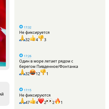
17:32
Не фиксируется
32
4
3
17:26
Один в море летает рядом с
берегом Пивденное/Фонтанка
32
12
1
17:15
ий
Не фиксируются
47
4
2
2
1