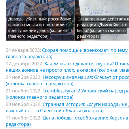
Дважды убиенный: российские
Следственные действия 
нацисты могли и повторили
редакции «Думской»: что 
преступление дедов (колонка
было? (колонка главного
главного редактора)
редактора)
24 января 2023:
Скорая помощь и военкомат: почему 
главного редактора)
17 декабря 2022:
Зачем вы это делаете, глупцы? Поче
наших воинов не просто плох, а опасен (колонка глав
24 ноября 2022:
Несокрушимая нация: блэкаут от росс
(колонка главного редактора)
21 ноября 2022:
Tremblez, tyrans! Украинский народ р
(колонка главного редактора)
20 ноября 2022:
Странная история: «слуги народа» н
важный пост в Одесской области (колонка)
11 ноября 2022:
Цена победы: освобождение Херсона 
редактора)