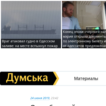
Конец эпохи «черного нал
мэрия открыла документ
Враг атаковал судно в Одесском
по электронному билету 
заливе: на месте вспыхнул пожар
от одесситов предложени
Материалы
24 июня 2019
, 23:42