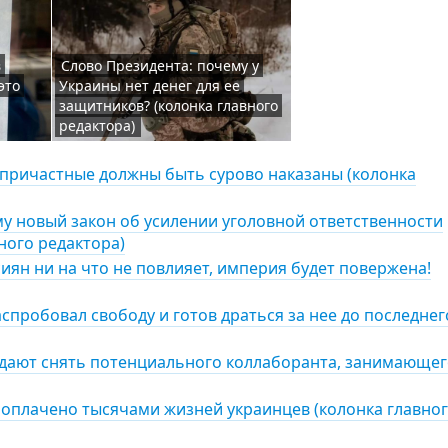
в
Слово Президента: почему у
это
Украины нет денег для ее
защитников? (колонка главного
редактора)
причастные должны быть сурово наказаны (колонка
му новый закон об усилении уголовной ответственности
ного редактора)
иян ни на что не повлияет, империя будет повержена!
аспробовал свободу и готов драться за нее до последнег
е дают снять потенциального коллаборанта, занимающе
оплачено тысячами жизней украинцев (колонка главно