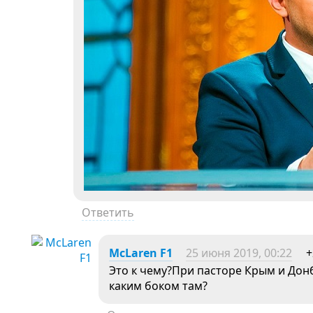
Ответить
McLaren F1
25 июня 2019, 00:22
+
Это к чему?При пасторе Крым и Донб
каким боком там?