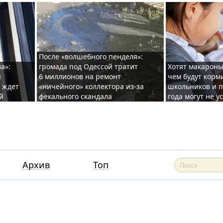
После «волшебного пенделя»:
а»:
громада под Одессой тратит
Хотят макароны
ы
6 миллионов на ремонт
чем будут корм
и ждет
«ничейного» коллектора из-за
школьников и п
й
фекального скандала
года могут не у
Архив
Топ