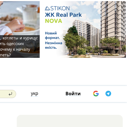
, котлеты и курицу:
ить одесских
очему к началу
спеть?
укр
Войти