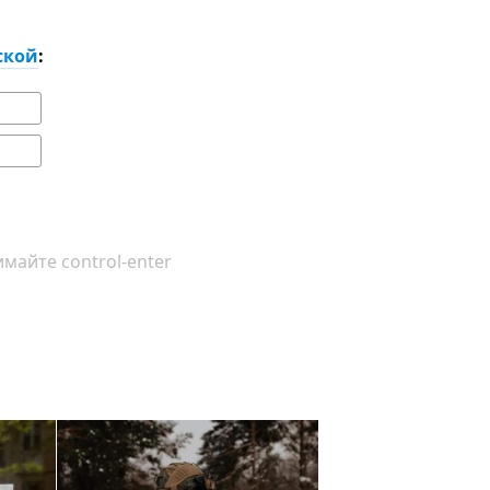
ской
:
майте control-enter