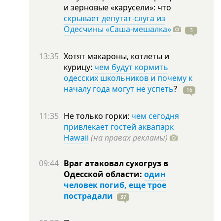
и зерновые «карусели»: что
скрывает депутат-слуга из
Одесчины «Саша-мешалка»
3
13:35
Хотят макароны, котлеты и
курицу:
чем будут кормить
одесских школьников и почему к
началу года могут не успеть
?
16
11:35
Не только горки:
чем сегодня
привлекает гостей аквапарк
Hawaii
(на правах рекламы)
09:44
Враг атаковал сухогруз в
Одесской области:
один
человек погиб, еще трое
пострадали
37