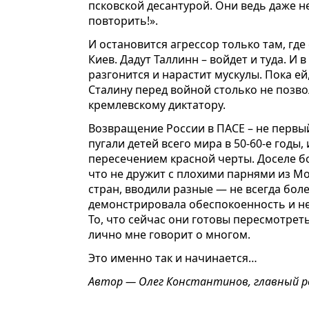
псковской десантурой. Они ведь даже н
повторить!».
И остановится агрессор только там, где 
Киев. Дадут Таллинн – войдет и туда. И
разгонится и нарастит мускулы. Пока е
Сталину перед войной столько не позв
кремлевскому диктатору.
Возвращение России в ПАСЕ – не первый
пугали детей всего мира в 50-60-е годы, 
пересечением красной черты. Доселе б
что не дружит с плохими парнями из Мо
стран, вводили разные — не всегда боле
демонстрировала обеспокоенность и н
То, что сейчас они готовы пересмотрет
лично мне говорит о многом.
Это именно так и начинается…
Автор — Олег Константинов, главный р