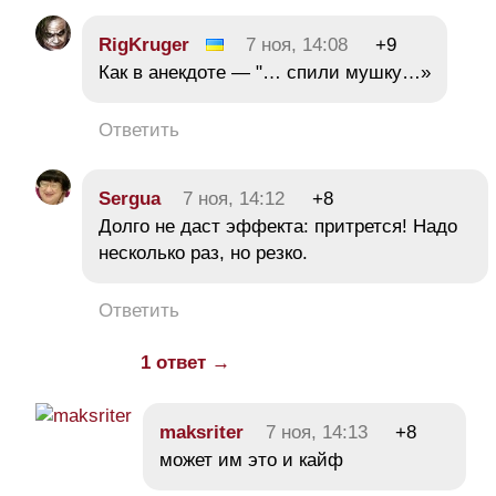
RigKruger
7 ноя, 14:08
+9
Как в анекдоте — "… спили мушку…»
Ответить
Sergua
7 ноя, 14:12
+8
Долго не даст эффекта: притрется! Надо
несколько раз, но резко.
Ответить
1 ответ →
maksriter
7 ноя, 14:13
+8
может им это и кайф