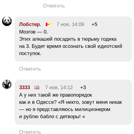
Ответить
Лобстер.
7 ноя, 14:09
+5
Мозгов — 0.
Этих алкашей посадить в тюрьму годика
на 3. Будет время осознать свой идиотский
поступок.
Ответить
3333
7 ноя, 14:12
+3
А у них такой же правопорядок
как и в Одессе? «Я никто, зовут меня никак
— но я представляюсь милиционером
и рублю бабло с детворы! «
Ответить