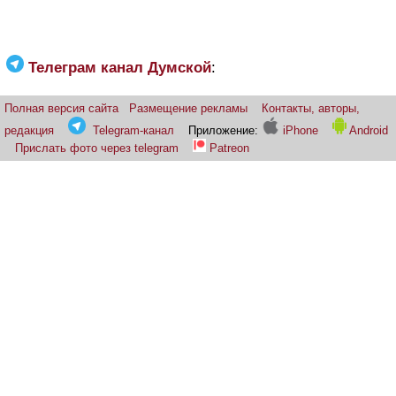
Телеграм канал Думской
:
Полная версия сайта
Размещение рекламы
Контакты, авторы,
редакция
Telegram-канал
Приложение:
iPhone
Android
Прислать фото через telegram
Patreon