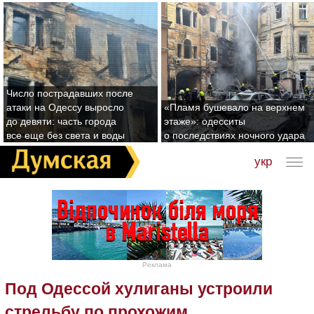
Число пострадавших после
атаки на Одессу выросло
«Пламя бушевало на верхнем
до девяти: часть города
этаже»: одесситы
все еще без света и воды
о последствиях ночного удара
укр
Реклама
Под Одессой хулиганы устроили
стрельбу по прохожим