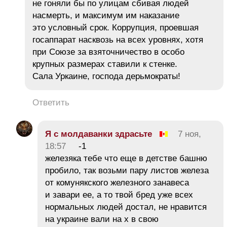
не гоняли бы по улицам сбивая людей
насмерть, и максимум им наказание
это условный срок. Коррупция, проевшая
госаппарат насквозь на всех уровнях, хотя
при Союзе за взяточничество в особо
крупных размерах ставили к стенке.
Сала Уркаине, господа дерьмократы!
Ответить
Я с молдаванки здрасьте
7 ноя,
18:57
-1
железяка тебе что еще в детстве башню
пробило, так возьми пару листов железа
от комунякского железного занавеса
и завари ее, а то твой бред уже всех
нормальных людей достал, не нравится
на украине вали на х в свою