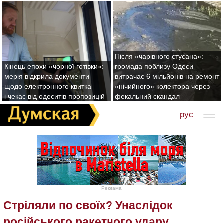
Після «чарівного стусана»:
Кінець епохи «чорної готівки»:
громада поблизу Одеси
мерія відкрила документи
витрачає 6 мільйонів на ремонт
щодо електронного квитка
«нічийного» колектора через
і чекає від одеситів пропозицій
фекальний скандал
рус
Реклама
Стріляли по своїх? Унаслідок
російського ракетного удару