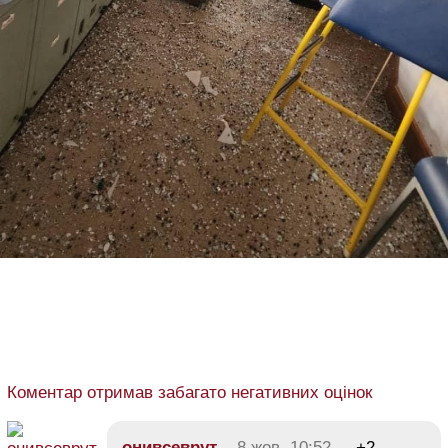
Коментар отримав забагато негативних оцінок
онивсеврут
8 жов, 10:52
+2