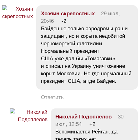
Хозяин скрепостных
29 июл,
20:46
-2
Байден не только аэродромы раши
защищант, но и корыта недобитой
черноморской флотилии.
Нормальный президент
США уже дал бы «Томагавки»
и списал на Украину уничтожение
корыт Московии. Но где нормальный
президент США, а где Байден.
Ответить
Николай Подоплелов
30
июл, 12:54
+2
Вспоминается Рейган, да
теперь таких нет