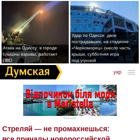
Удар по Одессе: двое
пострадавших, на стадионе
Атака на Одессу: в городе
«Черноморец» снесло часть
слышны взрывы, работает
крыши, субботняя игра
ПВО
под угрозой
укр
Реклама
Стреляй — не промахнешься:
все причалы новороссийской