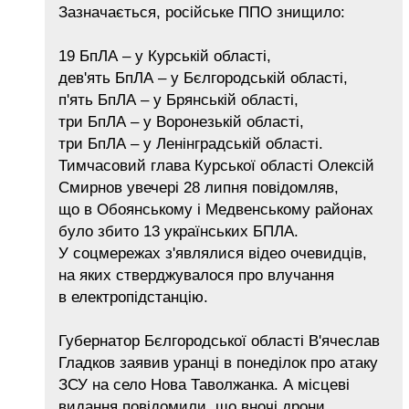
Зазначається, російське ППО знищило:
19 БпЛА – у Курській області,
дев'ять БпЛА – у Бєлгородській області,
п'ять БпЛА – у Брянській області,
три БпЛА – у Воронезькій області,
три БпЛА – у Ленінградській області.
Тимчасовий глава Курської області Олексій
Смирнов увечері 28 липня повідомляв,
що в Обоянському і Медвенському районах
було збито 13 українських БПЛА.
У соцмережах з'являлися відео очевидців,
на яких стверджувалося про влучання
в електропідстанцію.
Губернатор Бєлгородської області В'ячеслав
Гладков заявив уранці в понеділок про атаку
ЗСУ на село Нова Таволжанка. А місцеві
видання повідомили, що вночі дрони