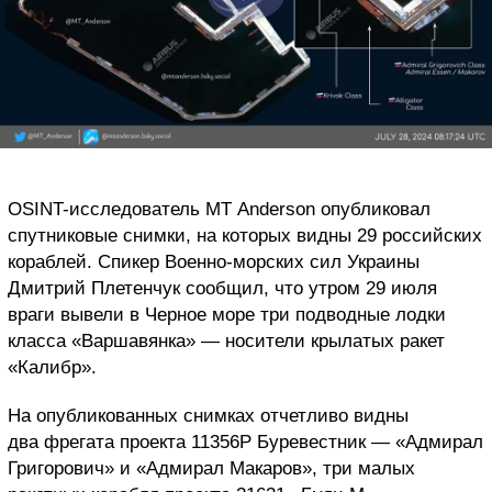
OSINT-исследователь MT Anderson опубликовал
спутниковые снимки, на которых видны 29 российских
кораблей. Спикер Военно-морских сил Украины
Дмитрий Плетенчук сообщил, что утром 29 июля
враги вывели в Черное море три подводные лодки
класса «Варшавянка» — носители крылатых ракет
«Калибр».
На опубликованных снимках отчетливо видны
два фрегата проекта 11356Р Буревестник — «Адмирал
Григорович» и «Адмирал Макаров», три малых