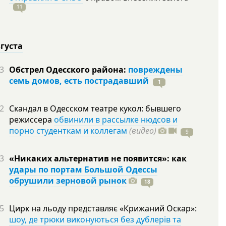
11
вгуста
3
Обстрел Одесского района:
повреждены
семь домов, есть пострадавший
1
2
Скандал в Одесском театре кукол: бывшего
режиссера
обвинили в рассылке нюдсов и
порно студенткам и коллегам
(видео)
9
3
«Никаких альтернатив не появится»: как
удары по портам Большой Одессы
обрушили зерновой рынок
18
5
Цирк на льоду представляє «Крижаний Оскар»:
шоу, де трюки виконуються без дублерів та