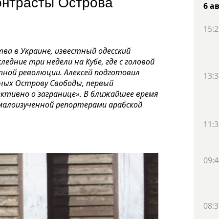
онтрасты Острова
6 а
15:2
ва в Украине, известный одесский
едние три недели на Кубе, где с головой
тной революции. Алексей подготовил
13:3
ных Острову Свободы, первый
ктивно о загранице». В ближайшее время
малоизученной репортерами арабской
11:3
09:4
08:3