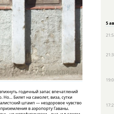
5 а
21:5
21:3
19:0
 впихнуть годичный запас впечатлений
 Но… Билет на самолет, виза, сутки
рналистский штамп — нездоровое чувство
17:2
 приземления в аэропорту Гаваны.