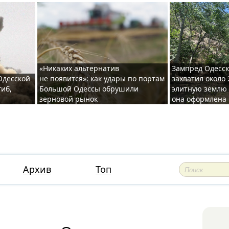
«Никаких альтернатив
Зампред Одесск
 Одесской
не появится»: как удары по портам
захватил около 
гиб,
Большой Одессы обрушили
элитную землю 
зерновой рынок
она оформлена 
Архив
Топ