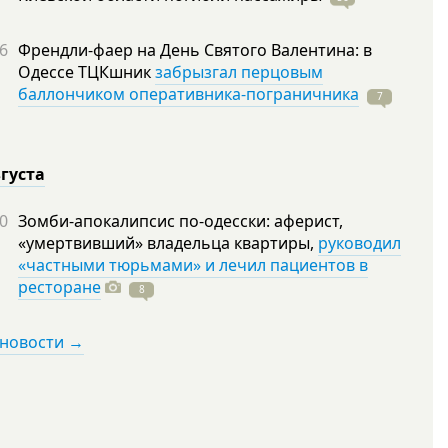
6
Френдли-фаер на День Святого Валентина: в
Одессе ТЦКшник
забрызгал перцовым
баллончиком оперативника-пограничника
7
вгуста
0
Зомби-апокалипсис по-одесски: аферист,
«умертвивший» владельца квартиры,
руководил
«частными тюрьмами» и лечил пациентов в
ресторане
8
 новости →