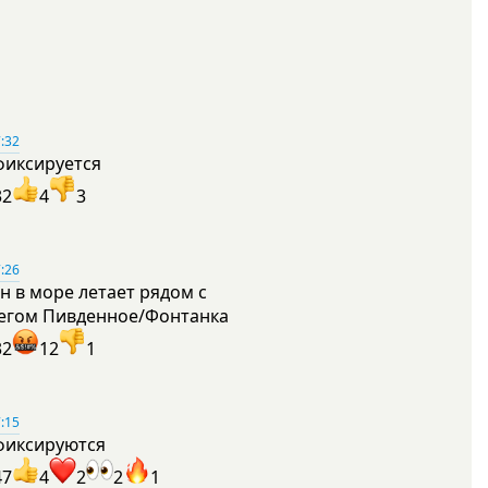
:32
фиксируется
32
4
3
:26
н в море летает рядом с
егом Пивденное/Фонтанка
32
12
1
:15
фиксируются
47
4
2
2
1