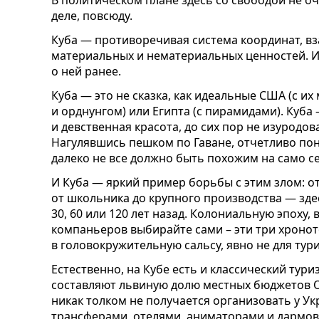
В политическом плане здесь со свободой не оч
деле, повсюду.
Куба — противоречивая система координат, 
материальных и нематериальных ценностей. И 
о ней ранее.
Куба — это не сказка, как идеальные США (с их
и орднунгом) или Египта (с пирамидами). Куба 
и девственная красота, до сих пор не изуродо
Нагулявшись пешком по Гаване, отчетливо по
далеко не все должно быть похожим на само с
И Куба — яркий пример борьбы с этим злом: о
от школьника до крупного производства — здес
30, 60 или 120 лет назад. Колониальную эпоху
компаньеров выбирайте сами – эти три хроно
в головокружительную сальсу, явно не для тур
Естественно, на Кубе есть и классический тури
составляют львиную долю местных бюджетов О
никак толком не получается организовать у У
трансферами, отелями, аниматорами и дармовы