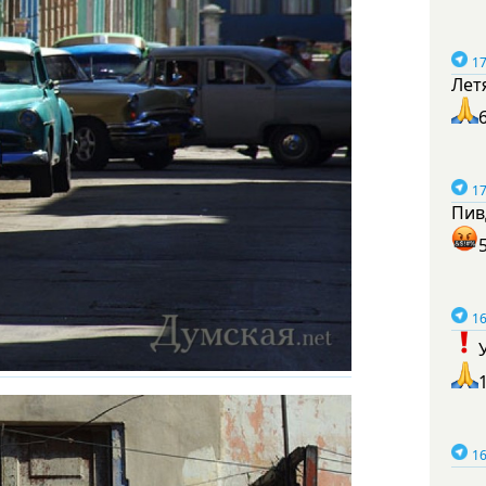
17
Лет
17
Пив
16
16