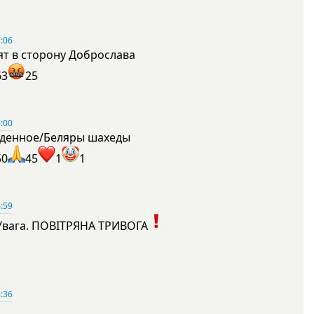
:06
ят в сторону Доброслава
63
25
:00
денное/Беляры шахеды
50
45
1
1
:59
Увага. ПОВІТРЯНА ТРИВОГА
1
:36