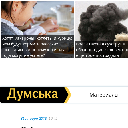
Хотят макароны, котлеты и курицу:
чем будут кормить одесских
Враг атаковал сухогруз в
школьников и почему к началу
области: один человек по
года могут не успеть?
еще трое пострадали
Материалы
31 января 2013
, 19:49