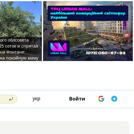
ого облсовета
25 соток и спрятал
на Фонтане:
на покойную маму
укр
Войти