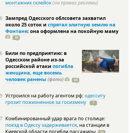
монтажних склейок
(на правах реклами)
6
Зампред Одесского облсовета захватил
около 25 соток и
спрятал элитную землю на
Фонтане
: она оформлена на покойную
маму
10
6
Били по предприятию: в
Одесском районе из-за
российской атаки
погибла
женщина, еще восемь
человек ранены
(фото)
43
9
Устроился на работу агентом рф:
одесситу
грозит пожизненное за госизмену
7
7
Комбинированный удар врага по столице:
поезд в Одессу задерживается
, на станции в
Киевской области погибли
пассажиры
56