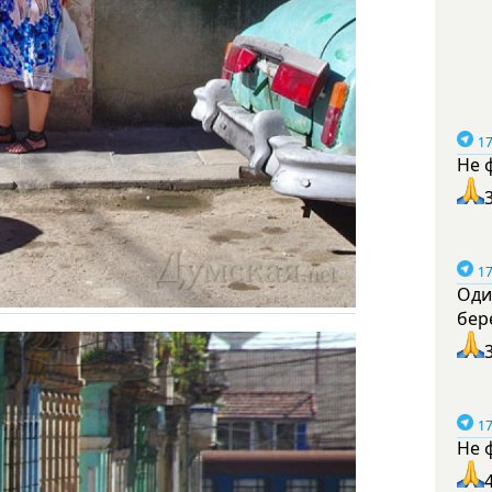
17
Не 
17
Оди
бер
17
Не 