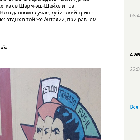
же, как в Шарм-эш-Шейхе и Гоа:
Но в данном случае, кубинский трип –
08:4
 отдых в той же Анталии, при равном
ой»
4 а
22:0
Все