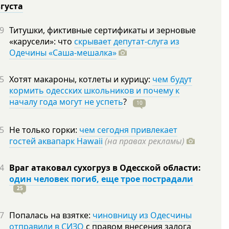
вгуста
9
Титушки, фиктивные сертификаты и зерновые
«карусели»: что
скрывает депутат-слуга из
Одечины «Саша-мешалка»
5
Хотят макароны, котлеты и курицу:
чем будут
кормить одесских школьников и почему к
началу года могут не успеть
?
10
5
Не только горки:
чем сегодня привлекает
гостей аквапарк Hawaii
(на правах рекламы)
4
Враг атаковал сухогруз в Одесской области:
один человек погиб, еще трое пострадали
25
7
Попалась на взятке:
чиновницу из Одесчины
отправили в СИЗО
с правом внесения залога