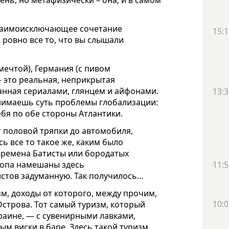
ень, но метафизически – она, и в самом
взаимоисключающее сочетание
15:1
ровно все то, что вы слышали
 мечтой), Германия (с пивом
– это реальная, неприкрытая
ванная сериалами, глянцем и айфонами.
13:3
нимаешь суть проблемы глобализации:
ебя по обе стороны Атлантики.
т половой тряпки до автомобиля,
ь все то такое же, каким было
, времена Батисты или бородатых
11:5
топа намешаны здесь
истов задуманную. Так получилось…
зм, доходы от которого, между прочим,
10:0
строва. Тот самый туризм, который
краине, — с сувенирными лавками,
м виски в баре. Здесь такой туризм