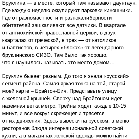
Бруклина — в месте, который там называют даунтаун.
Где каждую неделю оккупируют парковки киношники.
Где от разномастности и разнокалиберности
обитателей зашкаливают все датчики. В квартале
от антиохийской православной церкви, в двух
кварталах от греческой, в трех — от католиков
и баптистов, в четырех «блоках» от легендарного
бруклинского СИЗО. Там было так хорошо,
что я научилась называть это место домом…
Бруклин бывает разным. До того я знала «русский»
сегмент района. Самая яркая точка на той, старой
моей карте – Брайтон-Бич. Представьте улицу
с железной крышей. Сверху над Брайтоном идет
наземная ветка метро. Трейны ходят каждые 10-15
минут, и все вокруг скрежещет и трясется
от их движения. Здесь вывески на русском, в меню
ресторанов блюда интернациональной советской
кухни, а в магазинах женской одежды можно найти