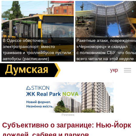
В Одессе обесточен
Ракетные атаки, поврежденн
электротранспорт: вместо
«Черноморец» и скандал
трамваев и троллейбусов пустили
с полковником СБУ: что бол
автобусы (расписание)
всего читали на этой неделе
укр
Реклама
Субъективно о загранице: Нью-Йорк
дождей, сабвея и парков