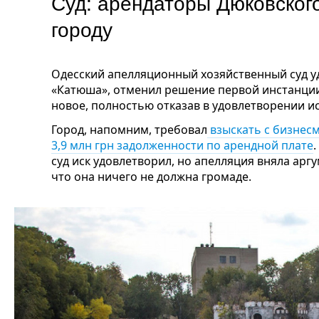
Суд: арендаторы Дюковског
городу
Одесский апелляционный хозяйственный суд у
«Катюша», отменил решение первой инстанции 
новое, полностью отказав в удовлетворении и
Город, напомним, требовал
взыскать с бизнес
3,9 млн грн задолженности по арендной плате
суд иск удовлетворил, но апелляция вняла арг
что она ничего не должна громаде.