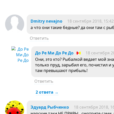
Dmitry nevajno
18 сентября 2018, 15:42
а что они такие бедные? да они там с р
Ответить
До Ре Ми До Ре До
18 сентября 20
Они, это кто? Рыбалкой ведает мой зн
только пруд, зарыбил его, почистил и 
там превышают прибыль!
Ответить
2 ответа →
Эдуард Рыбченко
18 сентября 2018, 1
мэрские таки НЕ ПРАВЫ.. смотрите сами, 