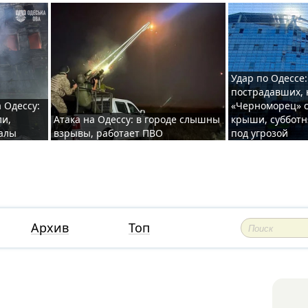
Удар по Одессе:
пострадавших, 
 Одессу:
«Черноморец» с
ли,
Атака на Одессу: в городе слышны
крыши, субботн
валы
взрывы, работает ПВО
под угрозой
Архив
Топ