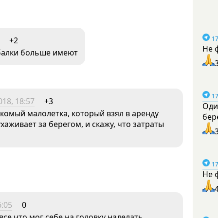
17
+2
Не 
ыбалки больше имеют
17
18, 18:57
+3
Оди
акомый малолетка, который взял в аренду
бер
ухаживает за берегом, и скажу, что затраты
17
Не 
6:05
0
все что мог себе на головку наделать