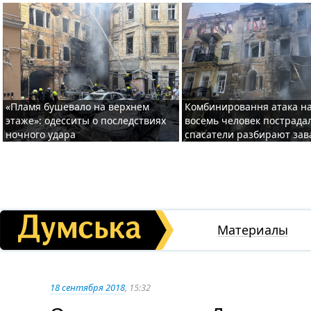
«Пламя бушевало на верхнем
Комбинировання атака на
этаже»: одесситы о последствиях
восемь человек пострада
ночного удара
спасатели разбирают за
Материалы
18 сентября 2018
, 15:32