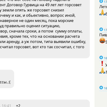
17
нт Договор Гурвица на 49 лет лет горсовет
Лет
ду земли опять же горсовет снизил
чему и как, и обьективно, вопрос иной,
 наверное не один месяц, пока мэрские
 суд правильно оценил ситуацию,
17
вор, сначала сроки, а потом сумму оплаты,
Пив
ия, кроме тех, что на основании расчета
и аренду, а уж потом, типа выявили ошибку,
читал горсовет, вот кто так сосчитал, с того
16
сы..:(
16
 16:41
+2