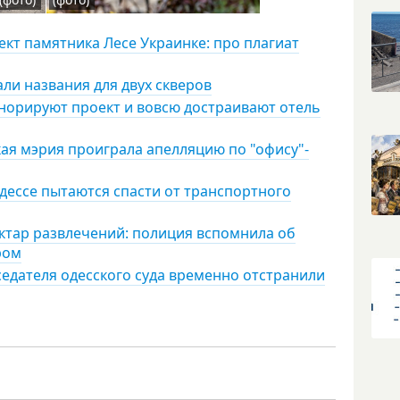
кт памятника Лесе Украинке: про плагиат
али названия для двух скверов
гнорируют проект и вовсю достраивают отель
кая мэрия проиграла апелляцию по "офису"-
дессе пытаются спасти от транспортного
ектар развлечений: полиция вспомнила об
ром
седателя одесского суда временно отстранили