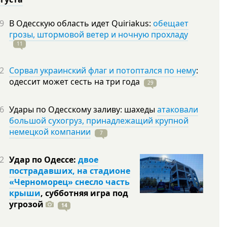
9
В Одесскую область идет Quiriakus:
обещает
грозы, штормовой ветер и ночную прохладу
11
2
Сорвал украинский флаг и потоптался по нему
:
одессит может сесть на три
года
29
6
Удары по Одесскому заливу: шахеды
атаковали
большой сухогруз, принадлежащий крупной
немецкой компании
7
2
Удар по Одессе:
двое
пострадавших, на стадионе
«Черноморец» снесло часть
крыши
, субботняя игра под
угрозой
14