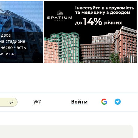
 двое
на стадионе
несло часть
яя игра
укр
Войти