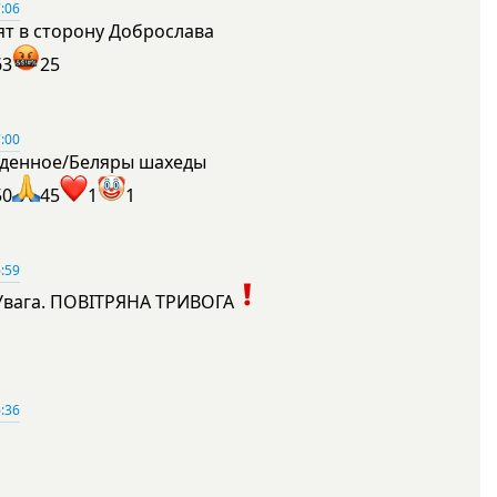
:06
ят в сторону Доброслава
63
25
:00
денное/Беляры шахеды
50
45
1
1
:59
Увага. ПОВІТРЯНА ТРИВОГА
1
:36