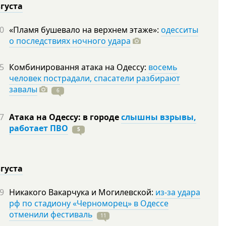
вгуста
0
«Пламя бушевало на верхнем этаже»:
одесситы
о последствиях ночного удара
5
Комбинировання атака на Одессу:
восемь
человек пострадали, спасатели разбирают
завалы
6
7
Атака на Одессу: в городе
слышны взрывы,
работает ПВО
5
вгуста
9
Никакого Вакарчука и Могилевской:
из-за удара
рф по стадиону «Черноморец» в Одессе
отменили фестиваль
11