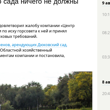
о сада ничего не должны
9 а
10:1
довлетворил жалобу компании «Центр
по иску горсовета к ней и принял
08:2
сковых требований.
менов, арендующих Дюковский сад,
. Областной хозяйственный
ументам компании и постановила,
03:3
8 а
20:4