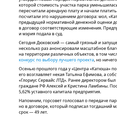
которой стоимость участка парка уменьшилась
пересчитали арендную плату и начали платить 
посчитали это нарушением договора: мол, «Ка
предыдущей нормативной денежной оценки до 
в договор соответствующие изменения. Предп
и мэрия подала в суд.
Сегодня Дюковский — самый грязный и запущ
несколько раз анонсировали масштабное благ
на территории различных объектов, в том числ
конкурс по выбору лучшего проекта
, но ничег
Осенью прошлого года у «Центра «Катюша» по
его возглавляет некая Татьяна Ефимова, а соб
«Глориус Сервайс ЛТД». Ранее директором бы
граждане РФ Алексей и Кристина Ламбины. Пос
5,62% уставного капитала предприятия.
Напомним, горсовет голосовал о передаче парк
но в договоре, который подписал тогдашний мэ
срок — 49 лет.