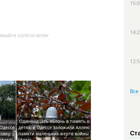
15:0
14:2
майте control-enter
12:5
Все
Одиннадцать яблонь в память о
 Одессе
детях: в Одессе заложили Аллею
Ст
овку:
памяти маленьких жертв войны
(фото)
(фото)