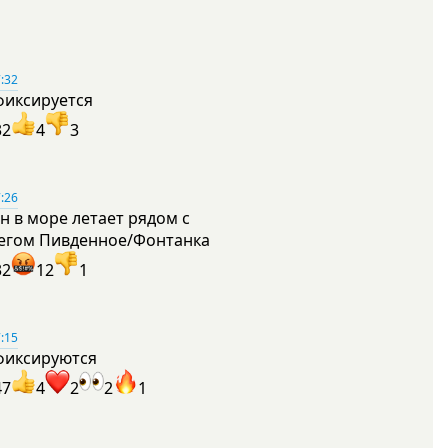
:32
фиксируется
32
4
3
:26
н в море летает рядом с
егом Пивденное/Фонтанка
32
12
1
:15
фиксируются
47
4
2
2
1