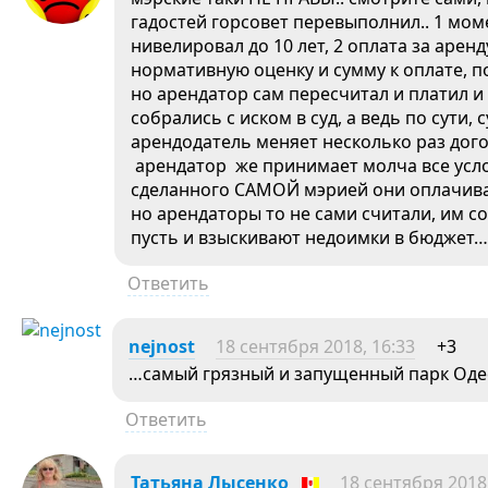
гадостей горсовет перевыполнил.. 1 моме
нивелировал до 10 лет, 2 оплата за арен
нормативную оценку и сумму к оплате, по
но арендатор сам пересчитал и платил и
собрались с иском в суд, а ведь по сути,
арендодатель меняет несколько раз дого
арендатор же принимает молча все услов
сделанного САМОЙ мэрией они оплачивал
но арендаторы то не сами считали, им сос
пусть и взыскивают недоимки в бюджет…
Ответить
nejnost
18 сентября 2018, 16:33
+3
…самый грязный и запущенный парк Одес
Ответить
Татьяна Лысенко
18 сентября 2018,