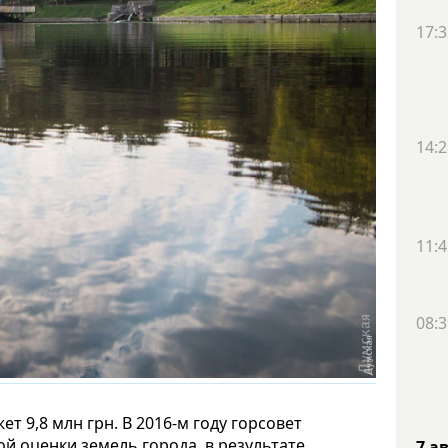
17:3
14:2
11:4
08:3
т 9,8 млн грн. В 2016-м году горсовет
 оценки земель города, в результате
7 а