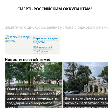
СМЕРТЬ РОССИЙСКИМ ОККУПАНТАМ!
Заметили ошибку? Выделяйте слова с ошибкой и нажи
Парки и скверы
Одессы,
807 новостей
,
1392 фото
Новости по этой теме:
Сваи на газоне:
многострадальный одесский
сквер продолжает уменьшаться
Возле арки Ланжерона в
под ударами коммерсантов
закрыли бесплатную парк
(фото)
вырастет новая высотка? 