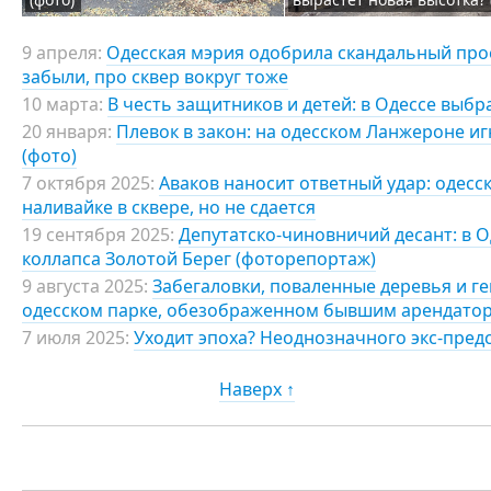
9 апреля:
Одесская мэрия одобрила скандальный прое
забыли, про сквер вокруг тоже
10 марта:
В честь защитников и детей: в Одессе выбр
20 января:
Плевок в закон: на одесском Ланжероне и
(фото)
7 октября 2025:
Аваков наносит ответный удар: одесс
наливайке в сквере, но не сдается
19 сентября 2025:
Депутатско-чиновничий десант: в О
коллапса Золотой Берег (фоторепортаж)
9 августа 2025:
Забегаловки, поваленные деревья и г
одесском парке, обезображенном бывшим арендато
7 июля 2025:
Уходит эпоха? Неоднозначного экс-пред
Наверх ↑