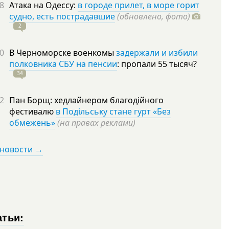
8
Атака на Одессу:
в городе прилет, в море горит
судно, есть пострадавшие
(обновлено, фото)
2
0
В Черноморске военкомы
задержали и избили
полковника СБУ на пенсии
: пропали 55
тысяч?
34
2
Пан Борщ: хедлайнером благодійного
фестивалю
в Подільську стане гурт «Без
обмежень»
(на правах реклами)
 новости →
атьи: