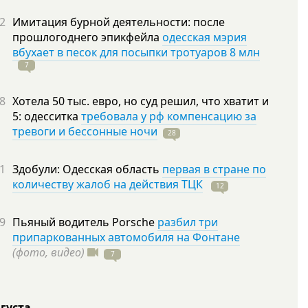
2
Имитация бурной деятельности: после
прошлогоднего эпикфейла
одесская мэрия
вбухает в песок для посыпки тротуаров 8 млн
7
8
Хотела 50 тыс. евро, но суд решил, что хватит и
5: одесситка
требовала у рф компенсацию за
тревоги и бессонные ночи
28
1
Здобули: Одесская область
первая в стране по
количеству жалоб на действия ТЦК
12
9
Пьяный водитель Porsche
разбил три
припаркованных автомобиля на Фонтане
(фото, видео)
7
вгуста