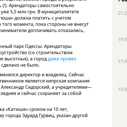
 (!). Арендаторы самостоятельно
уже 5,5 млн грн. В муниципалитете
21:2
тюша» должна платить с учетом
того момента, пока стороны не внесут
риниматели доплачивать отказались,
19:3
енный парк Одессы. Арендаторы
оустройство (со строительством
е высотных), а город
даже провел
17:4
о сделано не было.
менялся директор и владелец. Сейчас
ственником является кипрская компания
л Александр Сидорский, а учредителями—
15:4
ледняя и сейчас сохраняет за собой
а «Катюше» сроком на 10 лет,
р города Эдуард Гурвиц, указан другой