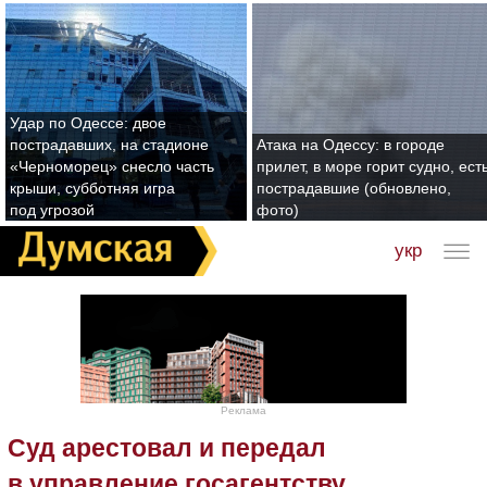
Удар по Одессе: двое
пострадавших, на стадионе
Атака на Одессу: в городе
«Черноморец» снесло часть
прилет, в море горит судно, ест
крыши, субботняя игра
пострадавшие (обновлено,
под угрозой
фото)
укр
Реклама
Суд арестовал и передал
в управление госагентству