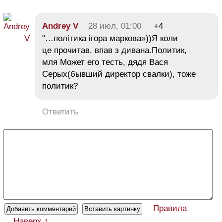
Andrey V
28 июл, 01:00
+4
"…політика ігора маркова»))Я коли
це прочитав, впав з дивана.Политик,
мля Может его тесть, дядя Вася
Серых(бывший директор свалки), тоже
политик?
Ответить
Правила
Наверх ↑