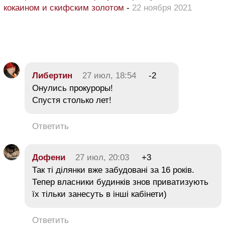
кокаином и скифским золотом
-
22 ноября 2021
Либертин
27 июл, 18:54
-2
Онулись прокуроры!
Спустя столько лет!
Ответить
Дофени
27 июл, 20:03
+3
Так ті ділянки вже забудовані за 16 років.
Тепер власники будинків знов приватизують
їх тільки занесуть в інші кабінети)
Ответить