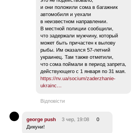
это не подействовало,
и они положили сома в багажник
автомобиля и уехали
в неизвестном направлении.
В местной полиции сообщили,
что задержали мужчину, который
может быть причастен к вылову
рыбы. Им оказался 57-летний
украинец. Там также отметили,
что сома поймали в период запрета,
действующего с 1 января по 31 мая.
https://nv.ua/socium/zaderzhanie-
ukrainc…
Відповісти
george push
3 чер, 19:08
0
Дикуни!