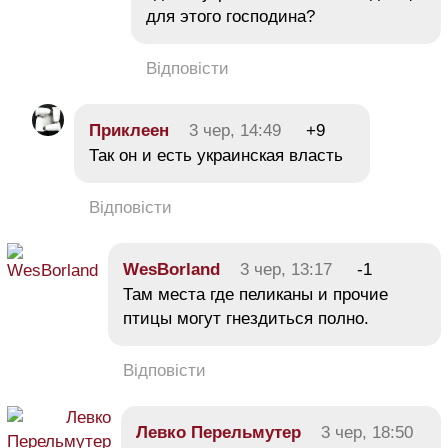
для этого господина?
Відповісти
Приклеен
3 чер, 14:49
+9
Так он и есть украинская власть
Відповісти
WesBorland
3 чер, 13:17
-1
Там места где пеликаны и прочие
птицы могут гнездиться полно.
Відповісти
Левко Перельмутер
3 чер, 18:50