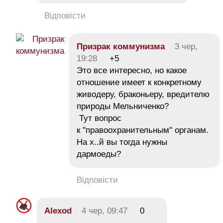
Відповісти
Призрак коммунизма
3 чер,
19:28
+5
Это все интересно, но какое
отношение имеет к конкретному
живодеру, браконьеру, вредителю
природы Мельниченко?
Тут вопрос
к "правоохранительным" органам.
На х..й вы тогда нужны
дармоеды?
Відповісти
Alexod
4 чер, 09:47
0