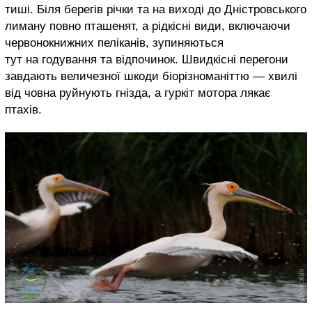
тиші. Біля берегів річки та на виході до Дністровського
лиману повно пташенят, а рідкісні види, включаючи
червонокнижних пеліканів, зупиняються
тут на годування та відпочинок. Швидкісні перегони
завдають величезної шкоди біорізноманіттю — хвилі
від човна руйнують гнізда, а гуркіт мотора лякає
птахів.