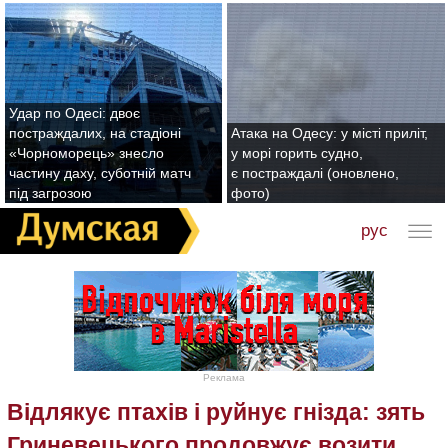
Удар по Одесі: двоє
постраждалих, на стадіоні
Атака на Одесу: у місті приліт,
«Чорноморець» знесло
у морі горить судно,
частину даху, суботній матч
є постраждалі (оновлено,
під загрозою
фото)
рус
Реклама
Відлякує птахів і руйнує гнізда: зять
Гриневецького продовжує возити