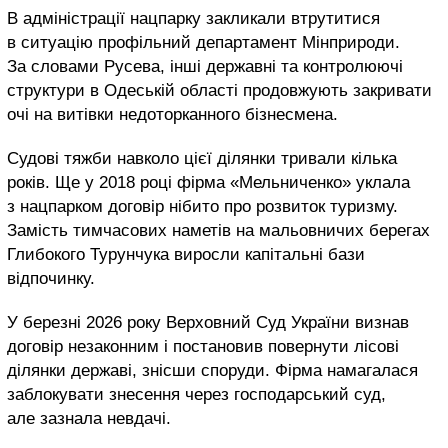
В адміністрації нацпарку закликали втрутитися
в ситуацію профільний департамент Мінприроди.
За словами Русева, інші державні та контролюючі
структури в Одеській області продовжують закривати
очі на витівки недоторканного бізнесмена.
Судові тяжби навколо цієї ділянки тривали кілька
років. Ще у 2018 році фірма «Мельниченко» уклала
з нацпарком договір нібито про розвиток туризму.
Замість тимчасових наметів на мальовничих берегах
Глибокого Турунчука виросли капітальні бази
відпочинку.
У березні 2026 року Верховний Суд України визнав
договір незаконним і постановив повернути лісові
ділянки державі, знісши споруди. Фірма намагалася
заблокувати знесення через господарський суд,
але зазнала невдачі.