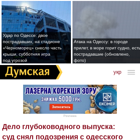
Удар по Одессе: двое
пострадавших, на стадионе
Атака на Одессу: в городе
«Черноморец» снесло часть
прилет, в море горит судно, ест
крыши, субботняя игра
пострадавшие (обновлено,
под угрозой
фото)
укр
Реклама
Дело глубоководного выпуска:
суд снял подозрения с одесского