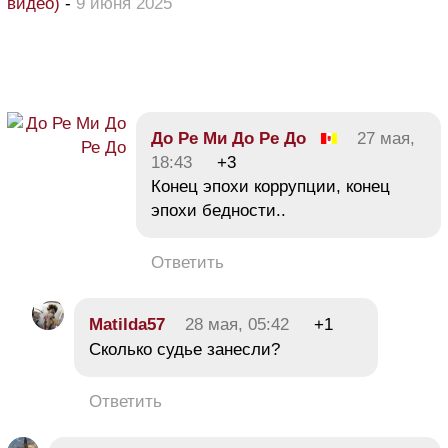
видео)
-
9 июня 2025
До Ре Ми До Ре До
27 мая,
18:43
+3
Конец эпохи коррупции, конец
эпохи бедности..
Ответить
Matilda57
28 мая, 05:42
+1
Сколько судье занесли?
Ответить