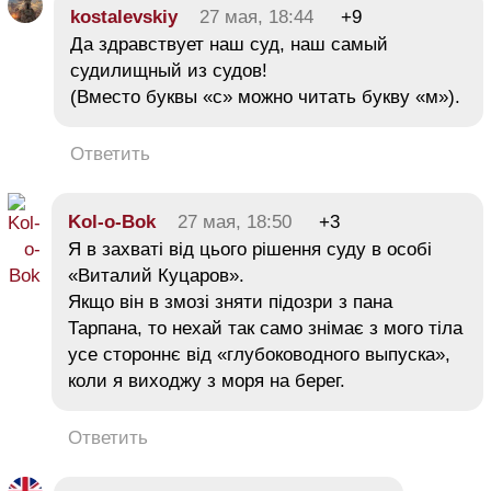
kostalevskiy
27 мая, 18:44
+9
Да здравствует наш суд, наш самый
судилищный из судов!
(Вместо буквы «с» можно читать букву «м»).
Ответить
Kol-o-Bok
27 мая, 18:50
+3
Я в захваті від цього рішення суду в особі
«Виталий Куцаров».
Якщо він в змозі зняти підозри з пана
Тарпана, то нехай так само знімає з мого тіла
усе стороннє від «глубоководного выпуска»,
коли я виходжу з моря на берег.
Ответить