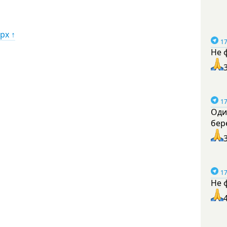
рх ↑
17
Не 
17
Оди
бер
17
Не 