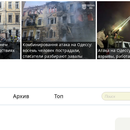
хнем
Комбинировання атака на Одессу:
дствиях
восемь человек пострадали,
Атака на Одесс
спасатели разбирают завалы
взрывы, работ
Архив
Топ