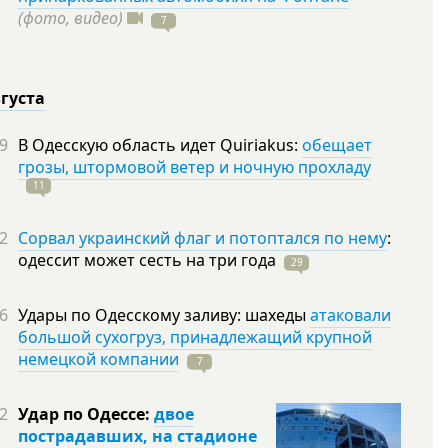
(фото, видео)
7
вгуста
9
В Одесскую область идет Quiriakus:
обещает
грозы, штормовой ветер и ночную прохладу
11
2
Сорвал украинский флаг и потоптался по нему
:
одессит может сесть на три
года
29
6
Удары по Одесскому заливу: шахеды
атаковали
большой сухогруз, принадлежащий крупной
немецкой компании
7
2
Удар по Одессе:
двое
пострадавших, на стадионе