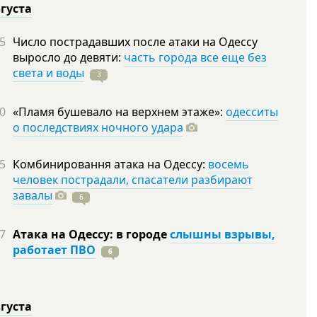
вгуста
5
Число пострадавших после атаки на Одессу
выросло до девяти:
часть города все еще без
света и воды
3
0
«Пламя бушевало на верхнем этаже»:
одесситы
о последствиях ночного удара
5
Комбинировання атака на Одессу:
восемь
человек пострадали, спасатели разбирают
завалы
6
7
Атака на Одессу: в городе
слышны взрывы,
работает ПВО
6
вгуста