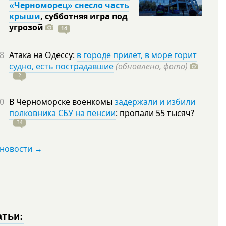
«Черноморец» снесло часть
крыши
, субботняя игра под
угрозой
14
8
Атака на Одессу:
в городе прилет, в море горит
судно, есть пострадавшие
(обновлено, фото)
2
0
В Черноморске военкомы
задержали и избили
полковника СБУ на пенсии
: пропали 55
тысяч?
34
 новости →
атьи: