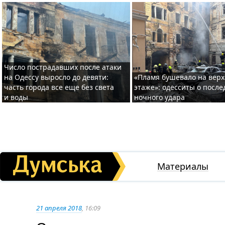
Число пострадавших после атаки
на Одессу выросло до девяти:
«Пламя бушевало на вер
часть города все еще без света
этаже»: одесситы о после
и воды
ночного удара
Материалы
21 апреля 2018
, 16:09