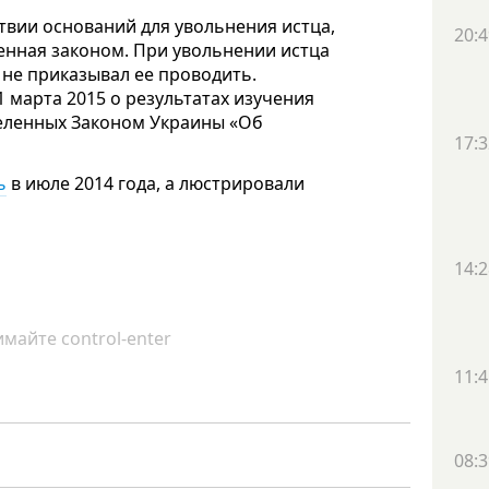
твии оснований для увольнения истца,
20:4
енная законом. При увольнении истца
не приказывал ее проводить.
 марта 2015 о результатах изучения
еленных Законом Украины «Об
17:3
ь
в июле 2014 года, а люстрировали
14:2
майте control-enter
11:4
08:3