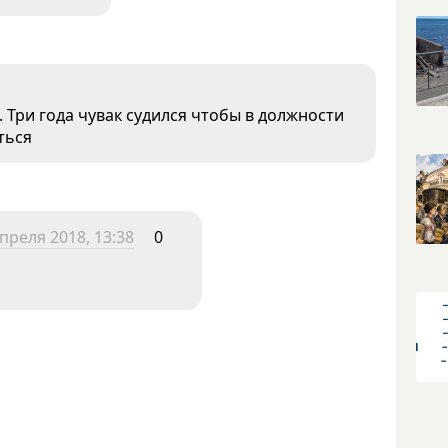
 Три года чувак судился чтобы в должности
ться
преля 2018, 13:38
0