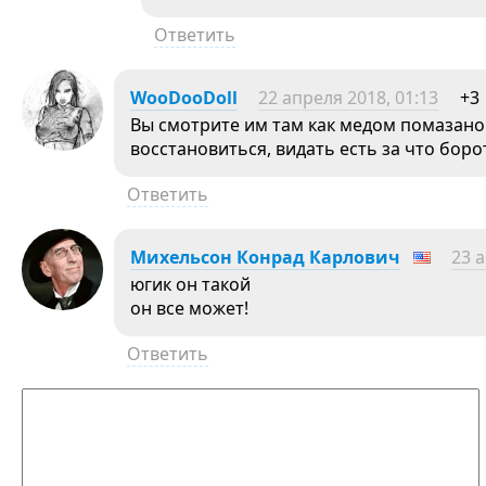
Ответить
WooDooDoll
22 апреля 2018, 01:13
+3
Вы смотрите им там как медом помазано.
восстановиться, видать есть за что боро
Ответить
Михельсон Конрад Карлович
23 а
югик он такой
он все может!
Ответить