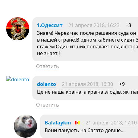
1.Одессит
21 апреля 2018, 16:23
+3
Знаем! Через час после решения суда он
в нашей стране.В одном кабинете сидят 
стажем.Один из них попадает под люстр
не знает.!
Ответить
dolento
21 апреля 2018, 16:30
+9
Це не наша країна, а країна злодіїв, які п
Ответить
Balalaykin
21 апреля 2018, 17:10
Вони панують на багато довше…