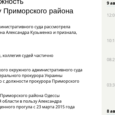
лжность
9 а
у Приморского района
12:0
министративного суда рассмотрела
а Александра Кузьменко и признала,
10:1
 коллегия судей частично
08:2
кого окружного административного суда
Генерального прокурора Украины
ко с должности прокурора Приморского
03:3
а Приморского района Одессы
й области в пользу Александра
енного прогула с 23 марта 2015 года
8 а