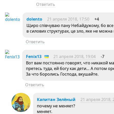
Ответить
dolento
21 апреля 2018, 17:50
+4
Щиро співчуваю пану Небайдужому, бо все 
в силових структурах, це зло, яке не можна
Ответить
Fenix13
21 апреля 2018, 19:04
-7
Вот вам постоянно говорят, что никакой м
претесь туда, ей богу как дети… А потом ор
За что боролись Господа, вкушайте.
Ответить
Капитан Зелёный
21 апреля 2018, 
почему не меняет?
меняет.