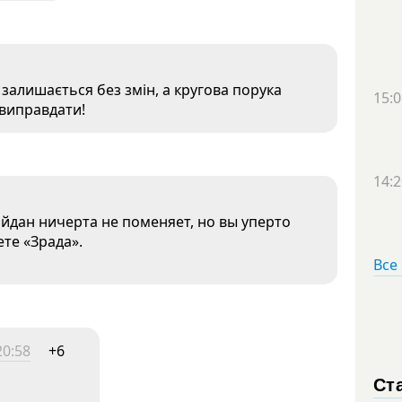
залишається без змін, а кругова порука
15:0
 виправдати!
14:2
айдан ничерта не поменяет, но вы уперто
ете «Зрада».
Все
20:58
+6
Ст