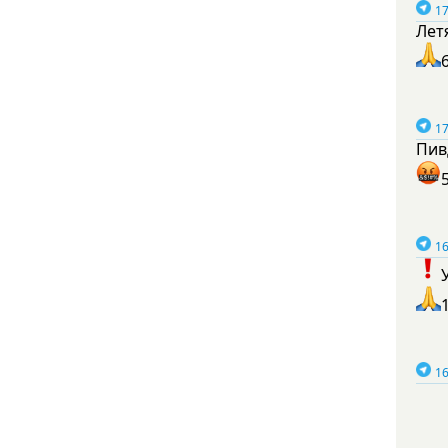
17
Лет
17
Пив
16
16