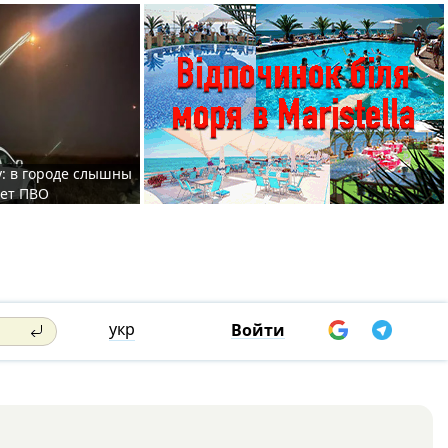
у: в городе слышны
ает ПВО
укр
Войти