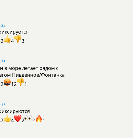
:32
фиксируется
32
4
3
:26
н в море летает рядом с
егом Пивденное/Фонтанка
32
12
1
:15
фиксируются
47
4
2
2
1