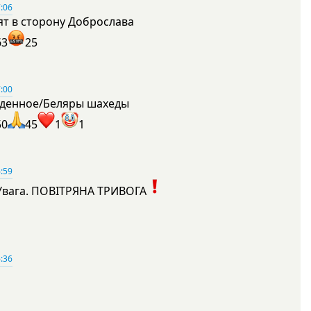
:06
ят в сторону Доброслава
63
25
:00
денное/Беляры шахеды
50
45
1
1
:59
Увага. ПОВІТРЯНА ТРИВОГА
1
:36