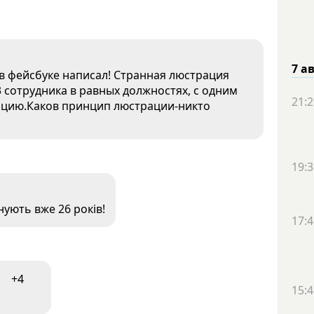
7 а
 в фейсбуке написал! Странная люстрация
3 сотрудника в равных должностях, с одним
21:2
ацию.Каков принцип люстрации-никто
19:3
анують вже 26 років!
17:4
+4
15:4