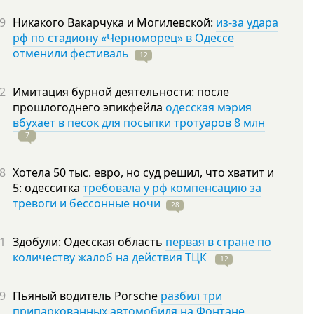
9
Никакого Вакарчука и Могилевской:
из-за удара
рф по стадиону «Черноморец» в Одессе
отменили фестиваль
12
2
Имитация бурной деятельности: после
прошлогоднего эпикфейла
одесская мэрия
вбухает в песок для посыпки тротуаров 8 млн
7
8
Хотела 50 тыс. евро, но суд решил, что хватит и
5: одесситка
требовала у рф компенсацию за
тревоги и бессонные ночи
28
1
Здобули: Одесская область
первая в стране по
количеству жалоб на действия ТЦК
12
9
Пьяный водитель Porsche
разбил три
припаркованных автомобиля на Фонтане