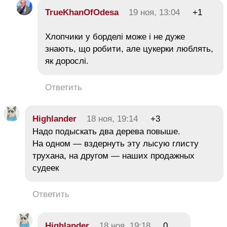
TrueKhanOfOdesa
19 ноя, 13:04
+1
Хлопчики у борделі може і не дуже
знають, що робити, але цукерки люблять,
як дорослі.
Ответить
Highlander
18 ноя, 19:14
+3
Надо подыскать два дерева повыше.
На одном — вздернуть эту лысую глисту
трухана, на другом — наших продажных
судеек
Ответить
Highlander
18 ноя, 19:18
0