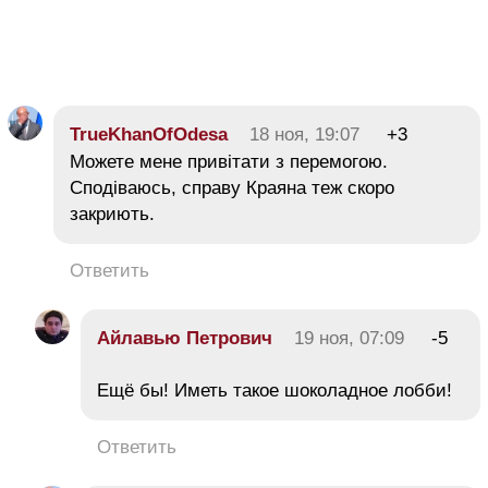
TrueKhanOfOdesa
18 ноя, 19:07
+3
Можете мене привітати з перемогою.
Сподіваюсь, справу Краяна теж скоро
закриють.
Ответить
Айлавью Петрович
19 ноя, 07:09
-5
Ещё бы! Иметь такое шоколадное лобби!
Ответить