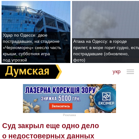
Удар по Одессе: двое
пострадавших, на стадионе
Атака на Одессу: в городе
«Черноморец» снесло часть
прилет, в море горит судно, ест
крыши, субботняя игра
пострадавшие (обновлено,
под угрозой
фото)
укр
Реклама
Суд закрыл еще одно дело
о недостоверных данных