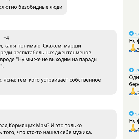
солютно безобидные люди
17
+4
Не 
ти, как я понимаю. Скажем, марши
 среди респктабельных джентльменов
 вроде "Ну мы же не выходим на парады
".
17
Оди
 ясна: тем, кого устраивает собственное
бер
.
17
Не 
арад Кормящих Мам? И это только
 того, что кто-то нашел себе мужика.