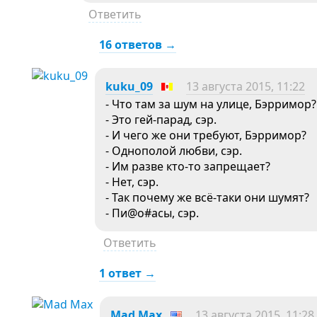
Ответить
16 ответов →
kuku_09
13 августа 2015, 11:22
- Что там за шум на улице, Бэрримор?
- Это гей-парад, сэр.
- И чего же они требуют, Бэрримор?
- Однополой любви, сэр.
- Им разве кто-то запрещает?
- Нет, сэр.
- Так почему же всё-таки они шумят?
- Пи@о#асы, сэр.
Ответить
1 ответ →
Mad Max
13 августа 2015, 11:28