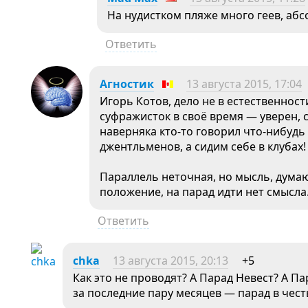
На нудистком пляже много геев, аб
Ответить
Агностик
13 августа 2015, 17:04
Игорь Котов, дело не в естественнос
суфражисток в своё время — уверен,
наверняка кто-то говорил что-нибудь
джентльменов, а сидим себе в клубах! 
Параллель неточная, но мысль, думаю,
положение, на парад идти нет смысла
Ответить
chka
13 августа 2015, 20:13
+5
Как это не проводят? А Парад Невест? А П
за последние пару месяцев — парад в честь