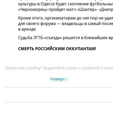
культуры в Одессе будет скопление футбольных
«Черноморец» пройдет матч «Шахтер»- «Днепр
Кроме этого, организаторам до сих пор не уд
для своего форума — владельцы в самый посл
в аренде.
Судьба ЛГТБ-«съезда» решится в ближайшее в
СМЕРТЬ РОССИЙСКИМ ОККУПАНТАМ!
Заметили ошибку? Выделяйте слова с ошибкой и нажи
Наверх ↑