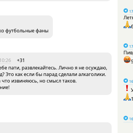
17
Лет
ько футбольные фаны
17
Пив
10:26
+31
ебе пати, развлекайтесь. Лично я не осуждаю,
? Это как если бы парад сделали алкаголики.
 что извиняюсь, но смысл таков.
16
ние!
16