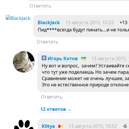
Ответить
BlackJack
13 августа 2015, 10:23
+13
Пид****всегда будут пинать…и не тол
Ответить
Игорь Котов
13 августа 2015, 
Ну вот и вопрос, зачем? Устаивайте с
что тут уже поделаешь Но зачем парад
Сравнение может не очень лучшее, за
Это не естественное природе отклоне
Ответить
12 ответов →
K0tya
13 августа 2015, 10:52
-6