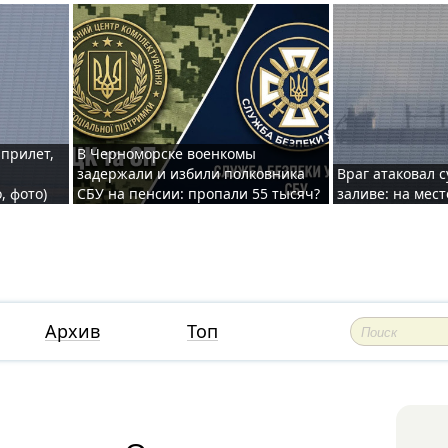
 прилет,
В Черноморске военкомы
задержали и избили полковника
Враг атаковал 
, фото)
СБУ на пенсии: пропали 55 тысяч?
заливе: на мес
Архив
Топ