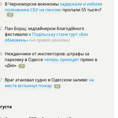
0
В Черноморске военкомы
задержали и избили
полковника СБУ на пенсии
: пропали 55
тысяч?
34
2
Пан Борщ: хедлайнером благодійного
фестивалю
в Подільську стане гурт «Без
обмежень»
(на правах реклами)
6
Нежданчики от инспекторов: штрафы за
парковку в Одессе
теперь приходят
прямо в
«Дію»
5
7
Враг атаковал судно в Одесском заливе:
на
месте вспыхнул пожар
20
вгуста