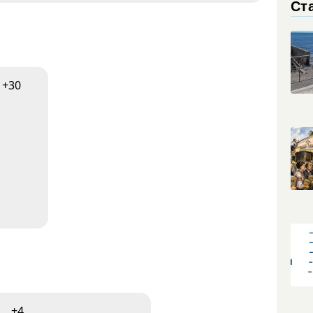
Ст
+30
+4