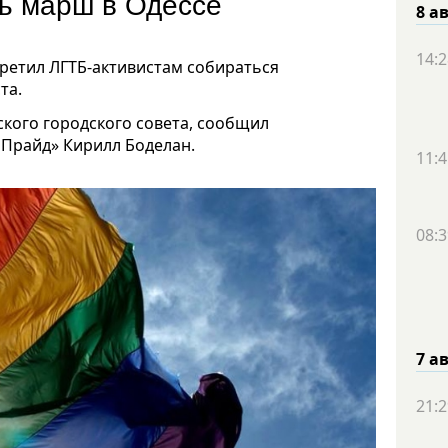
ть марш в Одессе
8 а
14:2
ретил ЛГТБ-активистам собираться
та.
ского городского совета, сообщил
 Прайд» Кирилл Боделан.
11:4
08:3
7 а
21:2