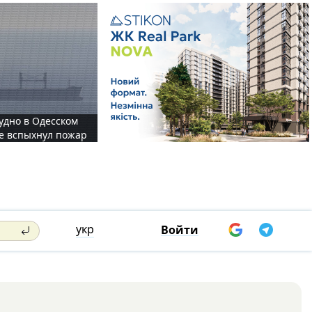
судно в Одесском
те вспыхнул пожар
укр
Войти