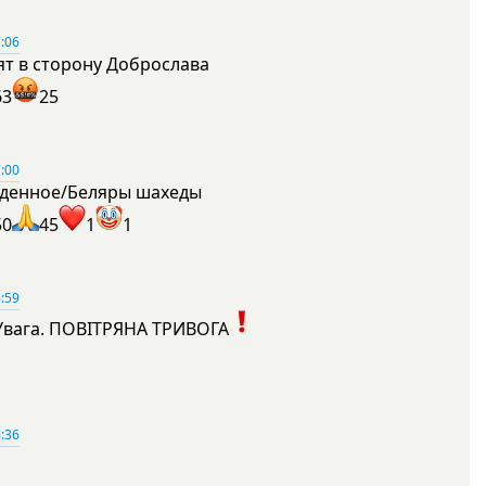
:06
ят в сторону Доброслава
63
25
:00
денное/Беляры шахеды
50
45
1
1
:59
Увага. ПОВІТРЯНА ТРИВОГА
1
:36