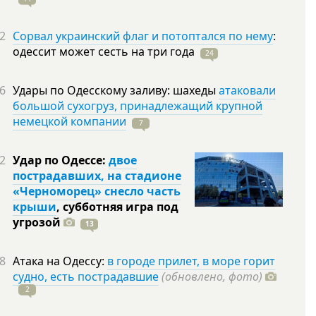
2
Сорвал украинский флаг и потоптался по нему
:
одессит может сесть на три
года
24
6
Удары по Одесскому заливу: шахеды
атаковали
большой сухогруз, принадлежащий крупной
немецкой компании
7
2
Удар по Одессе:
двое
пострадавших, на стадионе
«Черноморец» снесло часть
крыши
, субботняя игра под
угрозой
13
8
Атака на Одессу:
в городе прилет, в море горит
судно, есть пострадавшие
(обновлено, фото)
2