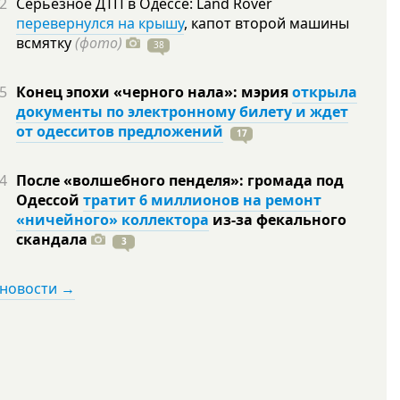
2
Серьезное ДТП в Одессе: Land Rover
перевернулся на крышу
, капот второй машины
всмятку
(фото)
38
5
Конец эпохи «черного нала»: мэрия
открыла
документы по электронному билету и ждет
от одесситов предложений
17
4
После «волшебного пенделя»: громада под
Одессой
тратит 6 миллионов на ремонт
«ничейного» коллектора
из-за фекального
скандала
3
 новости →