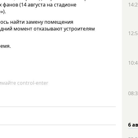
 фанов (14 августа на стадионе
14:2
»).
алось найти замену помещения
едний момент отказывают устроителям
12:5
ремя.
10:4
майте control-enter
08:3
6 а