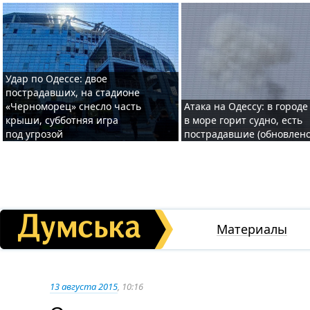
Удар по Одессе: двое
пострадавших, на стадионе
«Черноморец» снесло часть
Атака на Одессу: в городе
крыши, субботняя игра
в море горит судно, есть
под угрозой
пострадавшие (обновлено
Материалы
13 августа 2015
, 10:16