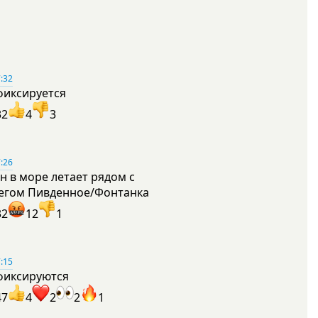
:32
фиксируется
32
4
3
:26
н в море летает рядом с
егом Пивденное/Фонтанка
32
12
1
:15
фиксируются
47
4
2
2
1