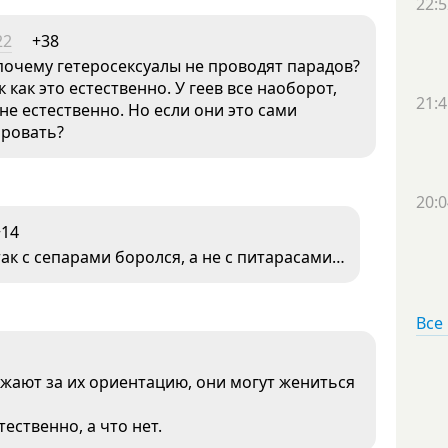
22:5
22
+38
 почему гетеросексуалы не проводят парадов?
 как это естественно. У геев все наоборот,
21:4
не естественно. Но если они это сами
ировать?
20:0
+14
ак с сепарами боролся, а не с питарасами…
Все
ижают за их ориентацию, они могут жениться
ественно, а что нет.