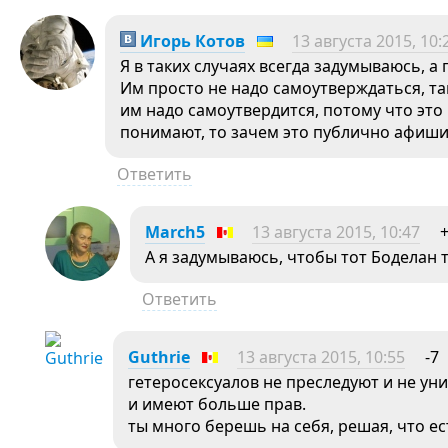
Игорь Котов
13 августа 2015, 10:
Я в таких случаях всегда задумываюсь, а
Им просто не надо самоутверждаться, так
им надо самоутвердится, потому что это 
понимают, то зачем это публично афиш
Ответить
March5
13 августа 2015, 10:47
А я задумываюсь, чтобы тот Боделан т
Ответить
Guthrie
13 августа 2015, 10:55
-7
гетеросексуалов не преследуют и не ун
и имеют больше прав.
ты много берешь на себя, решая, что ест