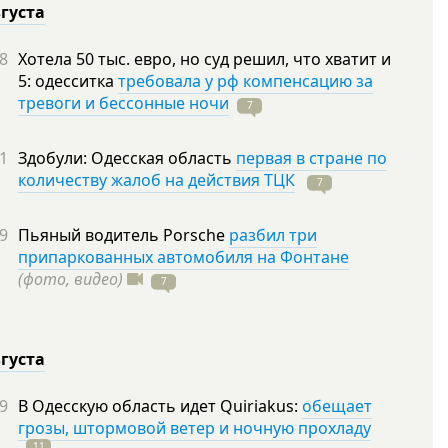
вгуста
8
Хотела 50 тыс. евро, но суд решил, что хватит и
5: одесситка
требовала у рф компенсацию за
тревоги и бессонные ночи
7
1
Здобули: Одесская область
первая в стране по
количеству жалоб на действия ТЦК
7
9
Пьяный водитель Porsche
разбил три
припаркованных автомобиля на Фонтане
(фото, видео)
7
вгуста
9
В Одесскую область идет Quiriakus:
обещает
грозы, штормовой ветер и ночную прохладу
11