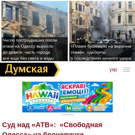
Число пострадавших после
атаки на Одессу выросло
«Пламя бушевало на верхнем
до девяти: часть города
этаже»: одесситы
все еще без света и воды
о последствиях ночного удара
укр
Реклама
Суд над «АТВ»: «Свободная
Одесса» на броневичке