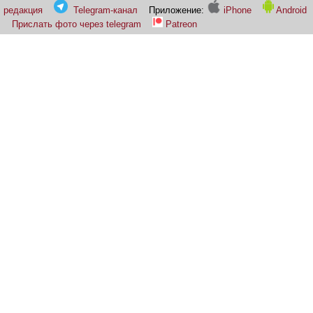
редакция
Telegram-канал
Приложение:
iPhone
Android
Прислать фото через telegram
Patreon