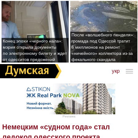
После «волшебного пенделя»:
Конец эпохи «черного нала»:
громада под Одессой тратит
мэрия открыла документы
6 миллионов на ремонт
по электронному билету и ждет
«ничейного» коллектора из-за
от одесситов предожений
фекального скандала
укр
Реклама
Немецким «судном года» стал
ледокол одесского проекта