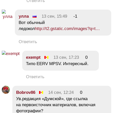
Ответить
улла
13 сен, 15:49
-1
Вот обычный
ледокол
http://t2.gstatic.com/images?q=t…
Ответить
exempt
13 сен, 17:23
0
Типо EERV MPSV. Интересный.
Ответить
Bobrov86
14 сен, 12:24
0
Ув.редакция «Думской», где ссылка
на первоисточник материалов, включая
фотографии?