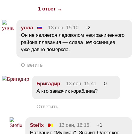
1 ответ →
улла
13 сен, 15:10
-2
Он не является ледоколом неограниченного
района плавания — слава челюскинцев
уже давно померкла.
Ответить
Бригадир
13 сен, 15:41
0
А кто заказчик кораблика?
Ответить
Stefix
13 сен, 16:16
+1
Название "Мурман". Значит Одесское