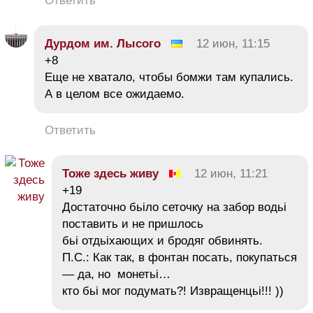
Ответить
Дурдом им. Лысого
12 июн, 11:15
+8
Еще не хватало, чтобы бомжи там купались.
А в целом все ожидаемо.
Ответить
Тоже здесь живу
12 июн, 11:21
+19
Достаточно бьіло сеточку на забор водьі
поставить и не пришлось
бьі отдьіхающих и бродяг обвинять.
П.С.: Как так, в фонтан посать, покупаться
— да, но монетьі…
кто бьі мог подумать?! Извращенцьі!!! ))