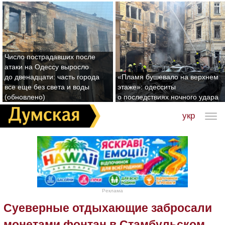
Число пострадавших после
атаки на Одессу выросло
до двенадцати: часть города
«Пламя бушевало на верхнем
все еще без света и воды
этаже»: одесситы
(обновлено)
о последствиях ночного удара
укр
Реклама
Суеверные отдыхающие забросали
монетами фонтан в Стамбульском