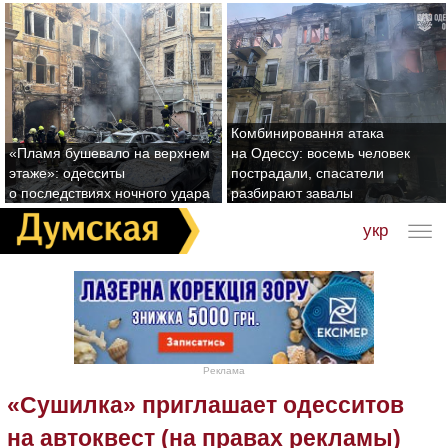
Комбинировання атака
«Пламя бушевало на верхнем
на Одессу: восемь человек
этаже»: одесситы
пострадали, спасатели
о последствиях ночного удара
разбирают завалы
укр
Реклама
«Сушилка» приглашает одесситов
на автоквест (на правах рекламы)