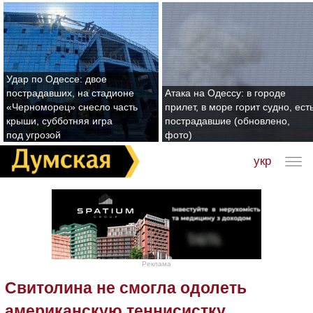
Удар по Одессе: двое
пострадавших, на стадионе
Атака на Одессу: в городе
«Черноморец» снесло часть
прилет, в море горит судно, ест
крыши, субботняя игра
пострадавшие (обновлено,
под угрозой
фото)
укр
Реклама
Свитолина не смогла одолеть
американскую теннисистку