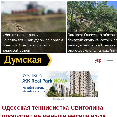
«Никаких альтернатив
Зампред Одесского облсове
не появится»: как удары по портам
захватил около 25 соток и с
Большой Одессы обрушили
элитную землю на Фонтане:
зерновой рынок
она оформлена на покойну
укр
Реклама
Одесская теннисистка Свитолина
пропустит не меньше месяца из-за