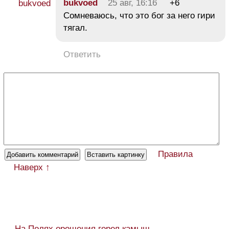
bukvoed
25 авг, 16:16
+6
Сомневаюсь, что это бог за него гири
тягал.
Ответить
Правила
Наверх ↑
← На Полях орошения горел камыш