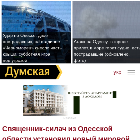
Удар по Одессе: двое
пострадавших, на стадионе
Атака на Одессу: в городе
«Черноморец» снесло часть
прилет, в море горит судно, ест
крыши, субботняя игра
пострадавшие (обновлено,
под угрозой
фото)
укр
Реклама
Священник-силач из Одесской
области установил новый мировой