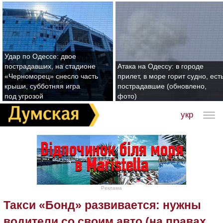
Удар по Одессе: двое
пострадавших, на стадионе
Атака на Одессу: в городе
«Черноморец» снесло часть
прилет, в море горит судно, ест
крыши, субботняя игра
пострадавшие (обновлено,
под угрозой
фото)
укр
Реклама
Такси «Бонд» развивается: нужны
водители со своим авто (на правах